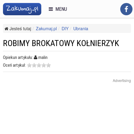
MENU
Jesteś tutaj
Zakumaj.pl
DIY
Ubrania
Przeróbki krawieckie
Robimy brokatowy kołnierzyk
ROBIMY BROKATOWY KOŁNIERZYK
Opiekun artykułu:
malin
Oceń artykuł:
Advertising