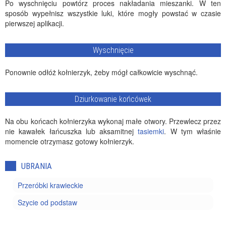
Po wyschnięciu powtórz proces nakładania mieszanki. W ten
sposób wypełnisz wszystkie luki, które mogły powstać w czasie
pierwszej aplikacji.
Wyschnięcie
Ponownie odłóż kołnierzyk, żeby mógł całkowicie wyschnąć.
Dziurkowanie końcówek
Na obu końcach kołnierzyka wykonaj małe otwory. Przewlecz przez
nie kawałek łańcuszka lub aksamitnej
tasiemki
. W tym właśnie
momencie otrzymasz gotowy kołnierzyk.
UBRANIA
Przeróbki krawieckie
Szycie od podstaw