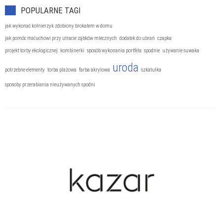
POPULARNE TAGI
jak wykonać kołnierzyk zdobiony brokatem w domu
jak pomóc maluchowi przy utracie ząbków mlecznych
dodatek do ubrań
czapka
projekt torby ekologicznej
kombinerki
sposób wykonania portfela
spodnie
używanie suwaka
uroda
potrzebne elementy
torba plażowa
farba akrylowa
szkatułka
sposoby przerabiania nieużywanych spodni