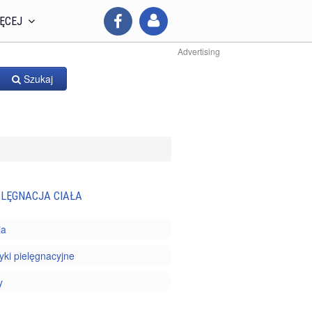
ĘCEJ
Advertising
Szukaj
ELĘGNACJA CIAŁA
ja
ki pielęgnacyjne
y