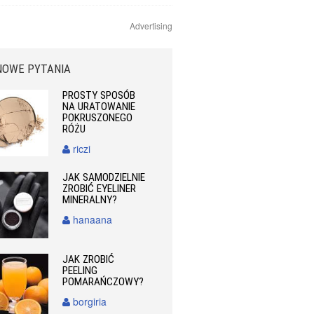
Advertising
NOWE PYTANIA
PROSTY SPOSÓB
NA URATOWANIE
POKRUSZONEGO
RÓŻU
riczi
JAK SAMODZIELNIE
ZROBIĆ EYELINER
MINERALNY?
hanaana
JAK ZROBIĆ
PEELING
POMARAŃCZOWY?
borgiria