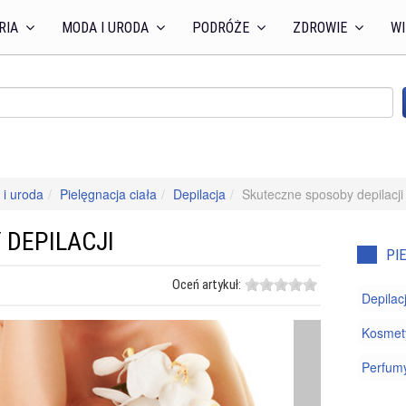
RIA
MODA I URODA
PODRÓŻE
ZDROWIE
WI
i uroda
Pielęgnacja ciała
Depilacja
Skuteczne sposoby depilacji
 DEPILACJI
PI
Oceń artykuł:
Depilac
Kosmety
Perfum