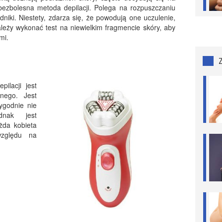
 bezbolesna metoda depilacji. Polega na rozpuszczaniu
niki. Niestety, zdarza się, że powodują one uczulenie,
ależy wykonać test na niewielkim fragmencie skóry, aby
mi.
ilacji jest
znego. Jest
ygodnie nie
dnak jest
żda kobieta
zględu na