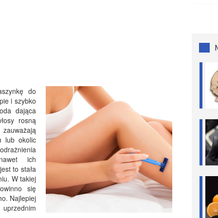
aszynkę do
ie i szybko
toda dająca
włosy rosną
 zauważają
 lub okolic
drażnienia
nawet ich
est to stała
iu. W takiej
powinno się
o. Najlepiej
 uprzednim