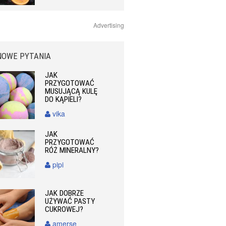
Advertising
NOWE PYTANIA
JAK
PRZYGOTOWAĆ
MUSUJĄCĄ KULĘ
DO KĄPIELI?
vika
JAK
PRZYGOTOWAĆ
RÓŻ MINERALNY?
pipi
JAK DOBRZE
UŻYWAĆ PASTY
CUKROWEJ?
amerse