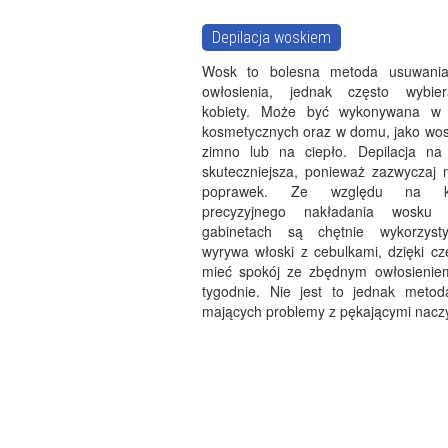
Depilacja woskiem
Wosk to bolesna metoda usuwani
owłosienia, jednak często wybie
kobiety. Może być wykonywana w 
kosmetycznych oraz w domu, jako wo
zimno lub na ciepło. Depilacja na 
skuteczniejsza, ponieważ zazwyczaj
poprawek. Ze względu na ko
precyzyjnego nakładania wosku
gabinetach są chętnie wykorzyst
wyrywa włoski z cebulkami, dzięki 
mieć spokój ze zbędnym owłosienie
tygodnie. Nie jest to jednak meto
mających problemy z pękającymi nacz