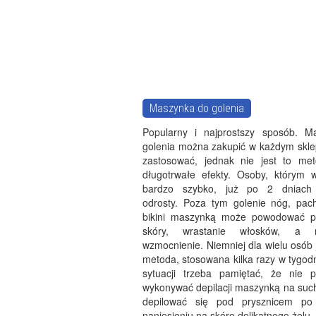
Maszynka do golenia
Popularny i najprostszy sposób. M
golenia można zakupić w każdym sklep
zastosować, jednak nie jest to me
długotrwałe efekty. Osoby, którym 
bardzo szybko, już po 2 dniach
odrosty. Poza tym golenie nóg, pach
bikini maszynką może powodować po
skóry, wrastanie włosków, a 
wzmocnienie. Niemniej dla wielu osób j
metoda, stosowana kilka razy w tygodn
sytuacji trzeba pamiętać, że nie 
wykonywać depilacji maszynką na such
depilować się pod prysznicem po
naniesieniu na skórę delikatnego żelu.