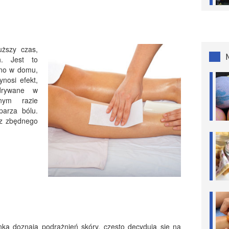
uższy czas,
h. Jest to
no w domu,
nosi efekt,
odrywane w
nym razie
parza bólu.
ez zbędnego
ką doznają podrażnień skóry, często decydują się na