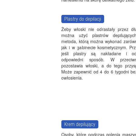
Plastry do depilacji
Żeby włoski nie odrastały przez dł
można użyć plastrów depilującyc
metoda, którą można wykonać zarów
jak i w gabinecie kosmetycznym. Przy
jeśli plastry są nakładane i 
odpowiedni sposób. W przeciw
pozostawia włoski, a do tego przys
Może zapewnić od 4 do 6 tygodni b
owłosienia.
Krem depilujący
Osoby, które podczas golenia maszyn