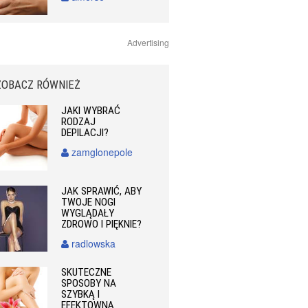
Advertising
ZOBACZ RÓWNIEŻ
JAKI WYBRAĆ
RODZAJ
DEPILACJI?
zamglonepole
JAK SPRAWIĆ, ABY
TWOJE NOGI
WYGLĄDAŁY
ZDROWO I PIĘKNIE?
radlowska
SKUTECZNE
SPOSOBY NA
SZYBKĄ I
EFEKTOWNĄ