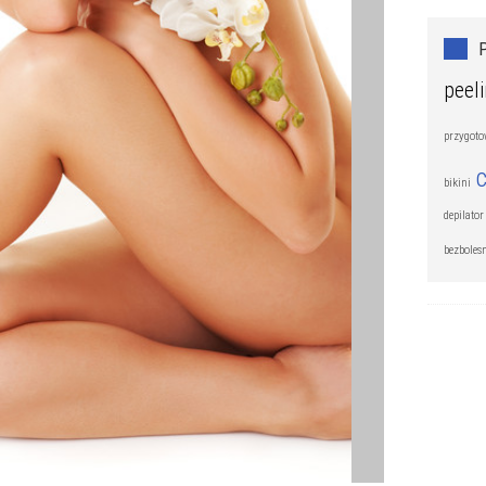
peel
przygotow
c
bikini
depilato
bezboles