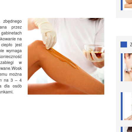
a zbędnego
rana przez
gabinetach
skowanie na
ciepło jest
 nie wymaga
nieczność
 zabiegi w
ywane.Wosk
czemu można
m na 3 – 4
da dla osób
ynkami.