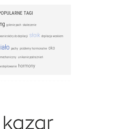
POPULARNE TAGI
ing
golenie pach
skaleczenie
słoik
anie skóry do depilacji
depilacja woskiem
iało
oko
pachy
problemy hormonalne
r mechaniczny
unikanie podrażnień
hormony
ne depilowanie