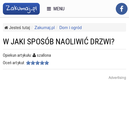
MENU
Jesteś tutaj
Zakumaj.pl
Dom i ogród
Budowa, remont i naprawy
Inne
W jaki sposób naoliwić drzwi?
W JAKI SPOSÓB NAOLIWIĆ DRZWI?
Opiekun artykułu:
szallona
Oceń artykuł:
Advertising