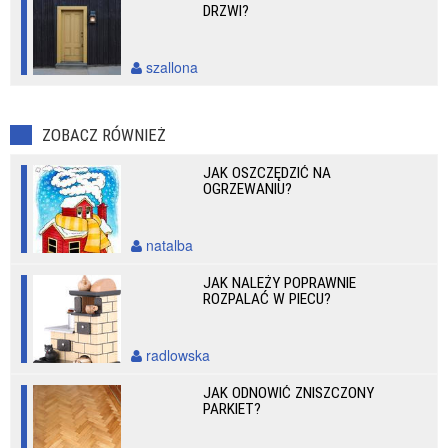
DRZWI?
szallona
ZOBACZ RÓWNIEŻ
JAK OSZCZĘDZIĆ NA
OGRZEWANIU?
natalba
JAK NALEŻY POPRAWNIE
ROZPALAĆ W PIECU?
radlowska
JAK ODNOWIĆ ZNISZCZONY
PARKIET?