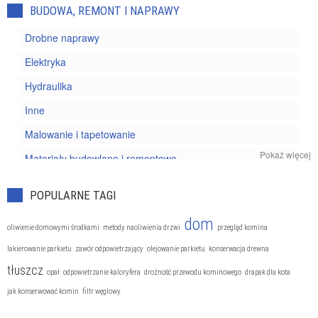
BUDOWA, REMONT I NAPRAWY
Drobne naprawy
Elektryka
Hydraulika
Inne
Malowanie i tapetowanie
Pokaż więcej
Materiały budowlane i remontowe
Projektowanie i budowanie
POPULARNE TAGI
dom
oliwienie domowymi środkami
metody naoliwienia drzwi
przegląd komina
lakierowanie parkietu
zawór odpowietrzający
olejowanie parkietu
konserwacja drewna
tłuszcz
opał
odpowietrzanie kaloryfera
drożność przewodu kominowego
drapak dla kota
jak konserwować komin
filtr węglowy