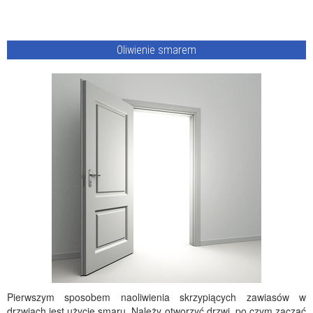
Oliwienie smarem
Pierwszym sposobem naoliwienia skrzypiących zawiasów w
drzwiach jest użycie smaru. Należy otworzyć drzwi, po czym zacząć