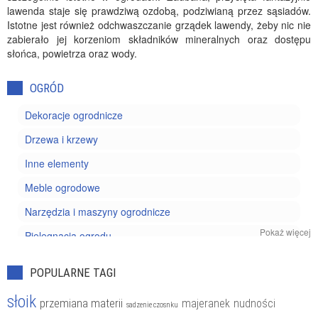
lawenda staje się prawdziwą ozdobą, podziwianą przez sąsiadów.
Istotne jest również odchwaszczanie grządek lawendy, żeby nic nie
zabierało jej korzeniom składników mineralnych oraz dostępu
słońca, powietrza oraz wody.
OGRÓD
Dekoracje ogrodnicze
Drzewa i krzewy
Inne elementy
Meble ogrodowe
Narzędzia i maszyny ogrodnicze
Pokaż więcej
Pielęgnacja ogrodu
Projektowanie ogrodu
POPULARNE TAGI
Rośliny doniczkowe
słoik
przemiana materii
majeranek
nudności
sadzenie czosnku
Szkodniki i chwasty