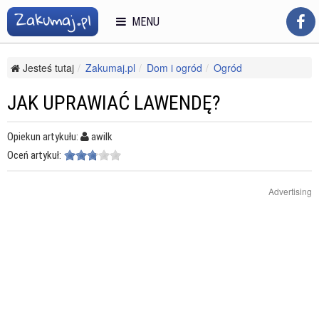
MENU
Jesteś tutaj
Zakumaj.pl
Dom i ogród
Ogród
Uprawa ziół i warzyw
Jak uprawiać lawendę?
JAK UPRAWIAĆ LAWENDĘ?
Opiekun artykułu:
awilk
Oceń artykuł:
Advertising