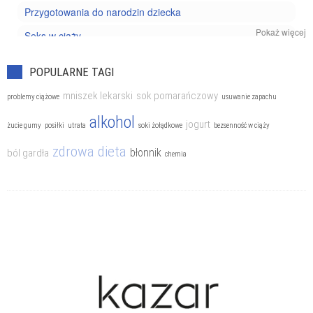
Przygotowania do narodzin dziecka
Pokaż więcej
Seks w ciąży
Zdrowie w ciąży
POPULARNE TAGI
mniszek lekarski
sok pomarańczowy
problemy ciążowe
usuwanie zapachu
alkohol
jogurt
żucie gumy
posiłki
utrata
soki żołądkowe
bezsenność w ciąży
zdrowa dieta
błonnik
ból gardła
chemia