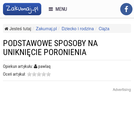
MENU
Jesteś tutaj
Zakumaj.pl
Dziecko i rodzina
Ciąża
Komplikacje i dolegliwości ciążowe
Podstawowe sposoby na uniknięcie poronienia
PODSTAWOWE SPOSOBY NA
UNIKNIĘCIE PORONIENIA
Opiekun artykułu:
pawlaq
Oceń artykuł:
Advertising