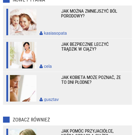
JAK MOŻNA ZMNIEJSZYĆ BÓL
PORODOWY?
kasiasopata
JAK BEZPIECZNIE LECZYĆ
TRĄDZIK W CIĄŻY?
cela
JAK KOBIETA MOŻE POZNAĆ, ŻE
TO DNI PŁODNE?
gusztav
ZOBACZ RÓWNIEŻ
JAK POMÓC PRZYJACIÓŁCE,