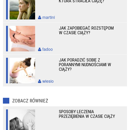
KTÓRA STRACIŁA CIĄŻĘ?
martini
JAK ZAPOBIEGAĆ ROZSTĘPOM
W CZASIE CIĄŻY?
fadoo
JAK PORADZIĆ SOBIE Z
PORANNYMI NUDNOŚCIAMI W
CIĄŻY?
wiesio
ZOBACZ RÓWNIEŻ
SPOSOBY LECZENIA
PRZEZIĘBIENIA W CZASIE CIĄŻY