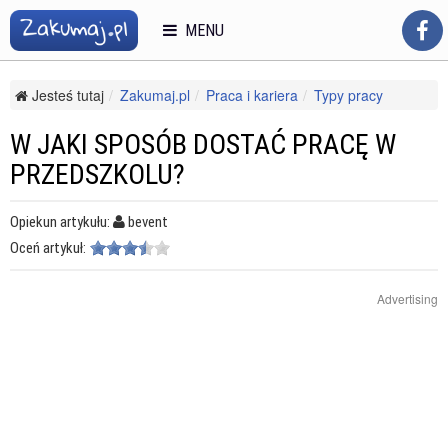
MENU
Jesteś tutaj
Zakumaj.pl
Praca i kariera
Typy pracy
Wolne zawody
W jaki sposób dostać pracę w przedszkolu?
W JAKI SPOSÓB DOSTAĆ PRACĘ W
PRZEDSZKOLU?
Opiekun artykułu:
bevent
Oceń artykuł:
Advertising