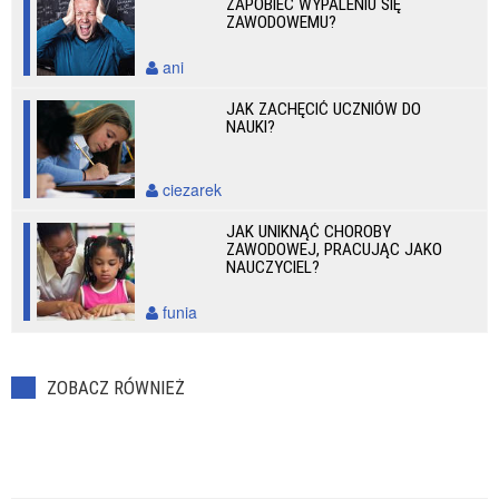
ZAPOBIEC WYPALENIU SIĘ
ZAWODOWEMU?
ani
JAK ZACHĘCIĆ UCZNIÓW DO
NAUKI?
ciezarek
JAK UNIKNĄĆ CHOROBY
ZAWODOWEJ, PRACUJĄC JAKO
NAUCZYCIEL?
funia
ZOBACZ RÓWNIEŻ