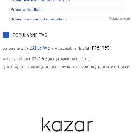
Praca w mediach
Pokaż więcej
Praca w reklamie i marketingu
Praca w sprzedaży I nowych technologiach
POPULARNE TAGI
Wolne zawody
zabawa
internet
nauka
domowe przedszkole
choroba zawodowa
szkoła
nauczyciel
belfer
zajęcia dydaktyczne
system edukacji
syndrom wypalenia zawodowego
kuratorium oświaty
poszukiwanie pracy
przedszkole
nauczyciele