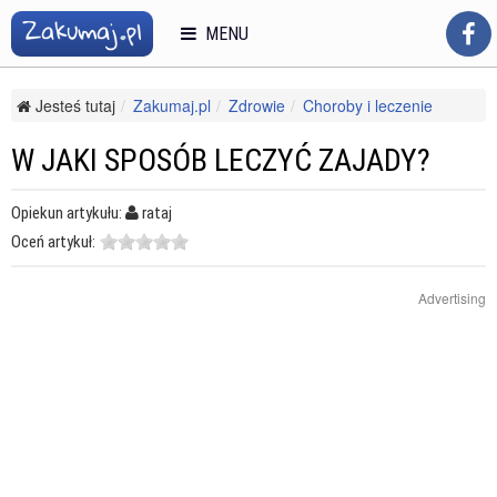
MENU
Jesteś tutaj
Zakumaj.pl
Zdrowie
Choroby i leczenie
Inne choroby i bóle
W jaki sposób leczyć zajady?
W JAKI SPOSÓB LECZYĆ ZAJADY?
Opiekun artykułu:
rataj
Oceń artykuł:
Advertising