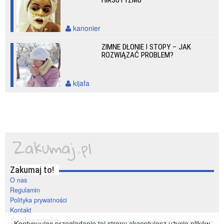
HIRSUTYZMU
kanonier
ZIMNE DŁONIE I STOPY – JAK
ROZWIĄZAĆ PROBLEM?
kijafa
Zakumaj to!
O nas
Regulamin
Polityka prywatności
Kontakt
Społeczność
Kontynuując przeglądanie tej strony akceptujesz użycie plików