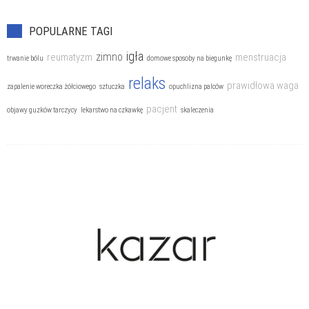
Choroby nowotworowe
POPULARNE TAGI
Choroby oczu
igła
zimno
reumatyzm
menstruacja
trwanie bólu
domowe sposoby na biegunkę
Choroby reumatyczne
relaks
prawidłowa waga
zapalenie woreczka żółciowego
Choroby układu kostnego
sztuczka
opuchlizna palców
pacjent
objawy guzków tarczycy
Choroby układu krążenia
lekarstwo na czkawkę
skaleczenia
Choroby układu moczowego
Choroby układu nerwowego
Choroby układu oddechowego
Choroby układu pokarmowego
Choroby weneryczne
Choroby wieku podeszłego
Choroby zakaźne
Cukrzyca