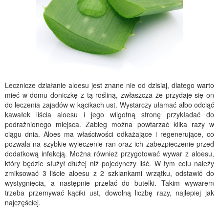
Lecznicze działanie aloesu jest znane nie od dzisiaj, dlatego warto
mieć w domu doniczkę z tą rośliną, zwłaszcza że przydaje się on
do leczenia zajadów w kącikach ust. Wystarczy ułamać albo odciąć
kawałek liścia aloesu i jego wilgotną stronę przykładać do
podrażnionego miejsca. Zabieg można powtarzać kilka razy w
ciągu dnia. Aloes ma właściwości odkażające i regenerujące, co
pozwala na szybkie wyleczenie ran oraz ich zabezpieczenie przed
dodatkową infekcją. Można również przygotować wywar z aloesu,
który będzie służył dłużej niż pojedynczy liść. W tym celu należy
zmiksować 3 liście aloesu z 2 szklankami wrzątku, odstawić do
wystygnięcia, a następnie przelać do butelki. Takim wywarem
trzeba przemywać kąciki ust, dowolną liczbę razy, najlepiej jak
najczęściej.