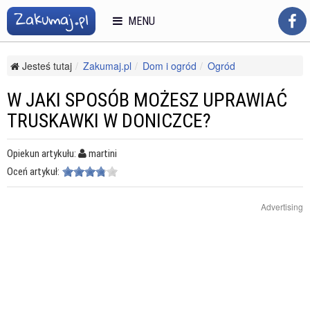
MENU
Jesteś tutaj
Zakumaj.pl
Dom i ogród
Ogród
Uprawa owoców
W jaki sposób możesz uprawiać truskawki w doniczce?
W JAKI SPOSÓB MOŻESZ UPRAWIAĆ
TRUSKAWKI W DONICZCE?
Opiekun artykułu:
martini
Oceń artykuł:
Advertising