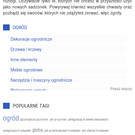
rozłogi. Oczywiście tylko te, których nie chcesz w przyszłości użyć
jako nowych sadzonek. Powyrywaj również wszystkie chwasty oraz
pozbądź się owoców, których nie zdążyłeś zerwać, więc zgniły.
OGRÓD
Dekoracje ogrodnicze
Drzewa i krzewy
Inne elementy
Meble ogrodowe
Narzędzia i maszyny ogrodnicze
Pokaż więcej
Pielęgnacja ogrodu
Projektowanie ogrodu
POPULARNE TAGI
Rośliny doniczkowe
ogród
gdzie sadzić poziomki
jak przycinać
pielęgnacja drzewek owocowych
Szkodniki i chwasty
gleba
Uprawa kwiatów
pielęgnacja truskawek
jak przechowywać truskawki
jak zbierać truskawki