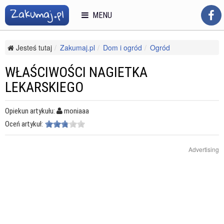
MENU
Jesteś tutaj
Zakumaj.pl
Dom i ogród
Ogród
Uprawa ziół i warzyw
Właściwości nagietka lekarskiego
WŁAŚCIWOŚCI NAGIETKA
LEKARSKIEGO
Opiekun artykułu:
moniaaa
Oceń artykuł:
Advertising