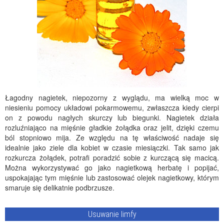
Łagodny nagietek, niepozorny z wyglądu, ma wielką moc w
niesieniu pomocy układowi pokarmowemu, zwłaszcza kiedy cierpi
on z powodu nagłych skurczy lub biegunki. Nagietek działa
rozluźniająco na mięśnie gładkie żołądka oraz jelit, dzięki czemu
ból stopniowo mija. Ze względu na tę właściwość nadaje się
idealnie jako ziele dla kobiet w czasie miesiączki. Tak samo jak
rozkurcza żołądek, potrafi poradzić sobie z kurczącą się macicą.
Można wykorzystywać go jako nagietkową herbatę i popijać,
uspokajając tym mięśnie lub zastosować olejek nagietkowy, którym
smaruje się delikatnie podbrzusze.
Usuwanie limfy