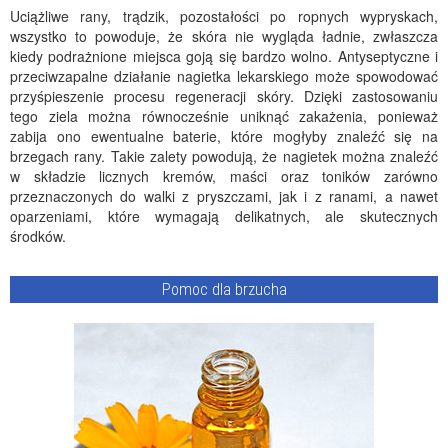
Uciążliwe rany, trądzik, pozostałości po ropnych wypryskach,
wszystko to powoduje, że skóra nie wygląda ładnie, zwłaszcza
kiedy podrażnione miejsca goją się bardzo wolno. Antyseptyczne i
przeciwzapalne działanie nagietka lekarskiego może spowodować
przyśpieszenie procesu regeneracji skóry. Dzięki zastosowaniu
tego ziela można równocześnie uniknąć zakażenia, ponieważ
zabija ono ewentualne baterie, które mogłyby znaleźć się na
brzegach rany. Takie zalety powodują, że nagietek można znaleźć
w składzie licznych kremów, maści oraz toników zarówno
przeznaczonych do walki z pryszczami, jak i z ranami, a nawet
oparzeniami, które wymagają delikatnych, ale skutecznych
środków.
Pomoc dla brzucha