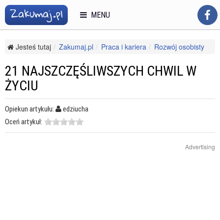
MENU
Jesteś tutaj
Zakumaj.pl
Praca i kariera
Rozwój osobisty
Pewność siebie i asertywność
21 najszczęśliwszych chwil w życiu
21 NAJSZCZĘŚLIWSZYCH CHWIL W
ŻYCIU
Opiekun artykułu:
edziucha
Oceń artykuł:
Advertising