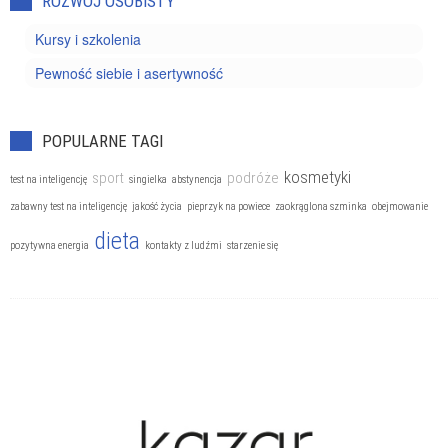
ROZWÓJ OSOBISTY
Kursy i szkolenia
Pewność siebie i asertywność
POPULARNE TAGI
kosmetyki
sport
podróże
test na inteligencję
singielka
abstynencja
zabawny test na inteligencję
jakość życia
pieprzyk na powiece
zaokrąglona szminka
obejmowanie
dieta
pozytywna energia
kontakty z ludźmi
starzenie się