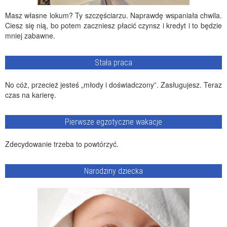
Masz własne lokum? Ty szczęściarzu. Naprawdę wspaniała chwila.
Ciesz się nią, bo potem zaczniesz płacić czynsz i kredyt i to będzie
mniej zabawne.
Stała praca
No cóż, przecież jesteś „młody i doświadczony”. Zasługujesz. Teraz
czas na karierę.
Pierwsze egzotyczne wakacje
Zdecydowanie trzeba to powtórzyć.
Narodziny dziecka