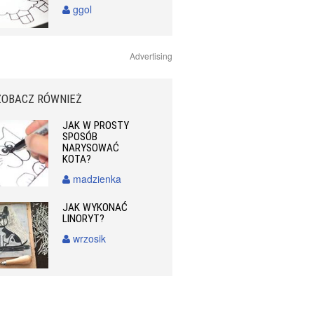
ggol
Advertising
ZOBACZ RÓWNIEŻ
JAK W PROSTY
SPOSÓB
NARYSOWAĆ
KOTA?
madzienka
JAK WYKONAĆ
LINORYT?
wrzosik