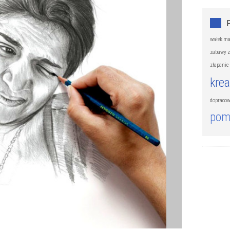
wałek ma
zabawy z
złapanie 
kre
dopracow
pom