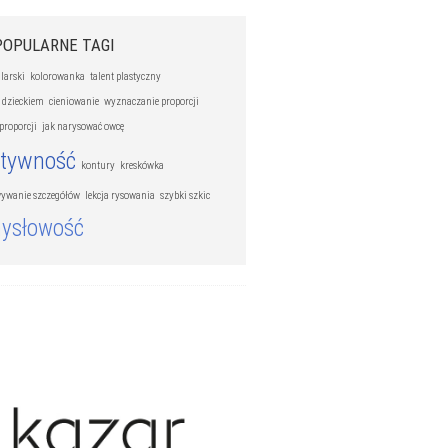
POPULARNE TAGI
larski
kolorowanka
talent plastyczny
 dzieckiem
cieniowanie
wyznaczanie proporcji
proporcji
jak narysować owcę
atywność
kontury
kreskówka
ywanie szczegółów
lekcja rysowania
szybki szkic
ysłowość