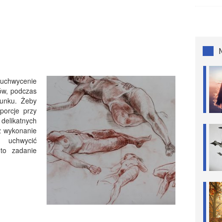
t uchwycenie
tów, podczas
sunku. Żeby
orcje przy
elikatnych
eż wykonanie
a uchwycić
 to zadanie