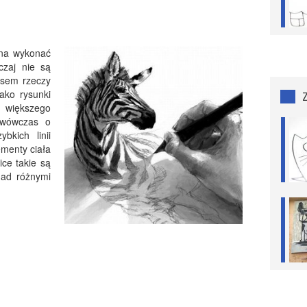
na wykonać
czaj nie są
ysem rzeczy
jako rysunki
 większego
 wówczas o
bkich linii
ementy ciała
ice takie są
nad różnymi