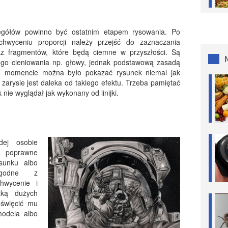
egółów powinno być ostatnim etapem rysowania. Po
chwyceniu proporcji należy przejść do zaznaczania
raz fragmentów, które będą ciemne w przyszłości. Są
ego cieniowania np. głowy, jednak podstawową zasadą
ym momencie można było pokazać rysunek niemal jak
zarysie jest daleka od takiego efektu. Trzeba pamiętać
 nie wyglądał jak wykonany od linijki.
dej osobie
a poprawne
ysunku albo
zgodne z
chwycenie i
aką dużych
oświęcić mu
odela albo