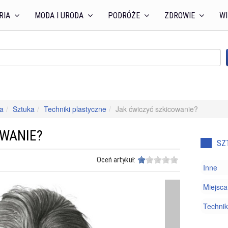
RIA
MODA I URODA
PODRÓŻE
ZDROWIE
WI
a
Sztuka
Techniki plastyczne
Jak ćwiczyć szkicowanie?
OWANIE?
SZ
Oceń artykuł:
Inne
Miejsca
Technik