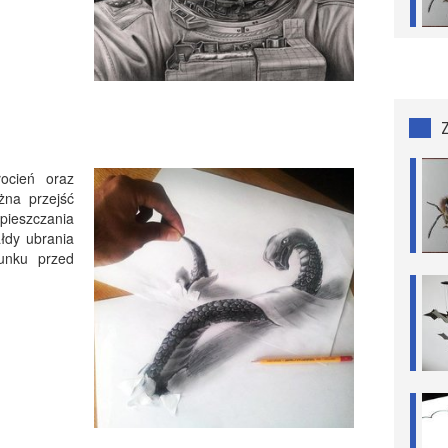
ocień oraz
żna przejść
eszczania
łdy ubrania
unku przed