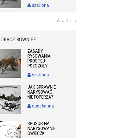
szalllona
Advertising
ZOBACZ RÓWNIEŻ
ZASADY
RYSOWANIA
PROSTEJ
PSZCZOŁY
szalllona
JAK SPRAWNIE
NARYSOWAĆ
NIETOPERZA?
dudekanna
SPOSÓB NA
NARYSOWANIE
OWIECZKI