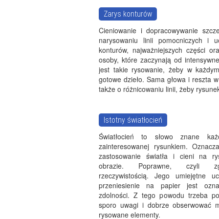
Zarys konturów
Cieniowanie i dopracowywanie szcz
narysowaniu linii pomocniczych i u
konturów, najważniejszych części o
osoby, które zaczynają od intensywn
jest takie rysowanie, żeby w każd
gotowe dzieło. Sama głowa i reszta w 
także o różnicowaniu linii, żeby rysunek
Istotny światłocień
Światłocień to słowo znane każ
zainteresowanej rysunkiem. Oznacz
zastosowanie światła i cieni na r
obrazie. Poprawne, czyli 
rzeczywistością. Jego umiejętne u
przeniesienie na papier jest ozn
zdolności. Z tego powodu trzeba p
sporo uwagi i dobrze obserwować m
rysowane elementy.