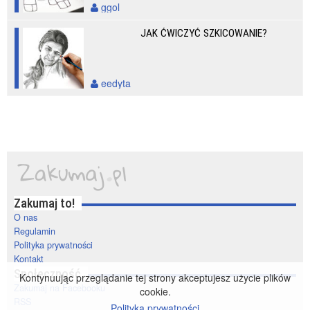
ggol
JAK ĆWICZYĆ SZKICOWANIE?
eedyta
Zakumaj to!
O nas
Regulamin
Polityka prywatności
Kontakt
Społeczność
Kontynuując przeglądanie tej strony akceptujesz użycie plików
Zakumaj na Facebooku
cookie.
RSS
Polityka prywatności