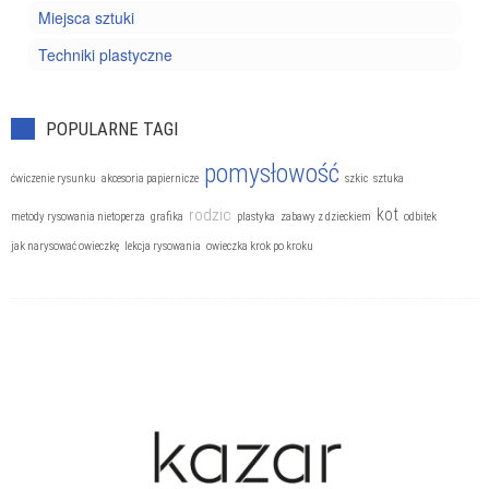
Miejsca sztuki
Techniki plastyczne
POPULARNE TAGI
pomysłowość
ćwiczenie rysunku
akcesoria papiernicze
szkic
sztuka
kot
rodzic
metody rysowania nietoperza
grafika
plastyka
zabawy z dzieckiem
odbitek
jak narysować owieczkę
lekcja rysowania
owieczka krok po kroku