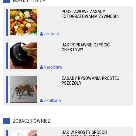
NOWE PYTANIA
PODSTAWOWE ZASADY
FOTOGRAFOWANIA ŻYWNOŚCI
aretafct
JAK POPRAWNIE CZYŚCIĆ
OBIEKTYW?
karolciaw
ZASADY RYSOWANIA PROSTEJ
PSZCZOŁY
szalllona
ZOBACZ RÓWNIEŻ
JAK W PROSTY SPOSÓB