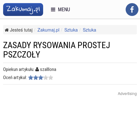
MENU
Jesteś tutaj
Zakumaj.pl
Sztuka
Sztuka
Techniki plastyczne
Zasady rysowania prostej pszczoły
ZASADY RYSOWANIA PROSTEJ
PSZCZOŁY
Opiekun artykułu:
szalllona
Oceń artykuł:
Advertising