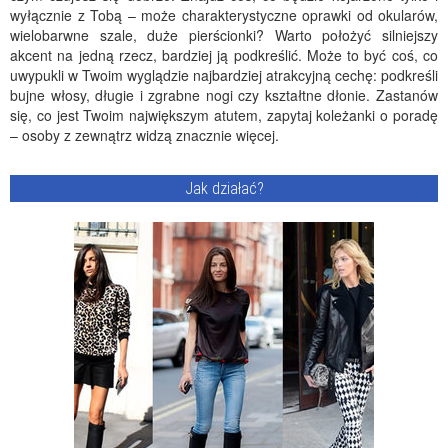
wyłącznie z Tobą – może charakterystyczne oprawki od okularów,
wielobarwne szale, duże pierścionki? Warto położyć silniejszy
akcent na jedną rzecz, bardziej ją podkreślić. Może to być coś, co
uwypukli w Twoim wyglądzie najbardziej atrakcyjną cechę: podkreśli
bujne włosy, długie i zgrabne nogi czy kształtne dłonie. Zastanów
się, co jest Twoim największym atutem, zapytaj koleżanki o poradę
– osoby z zewnątrz widzą znacznie więcej.
Jak działać?