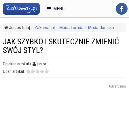
MENU
Jesteś tutaj
Zakumaj.pl
Moda i uroda
Moda damska
Akcesoria
Jak szybko i skutecznie zmienić swój styl?
JAK SZYBKO I SKUTECZNIE ZMIENIĆ
SWÓJ STYL?
Opiekun artykułu:
junior
Oceń artykuł:
Advertising