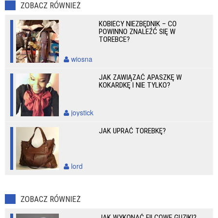
ZOBACZ RÓWNIEŻ
KOBIECY NIEZBĘDNIK – CO
POWINNO ZNALEŹĆ SIĘ W
TOREBCE?
wiosna
JAK ZAWIĄZAĆ APASZKĘ W
KOKARDKĘ I NIE TYLKO?
joystick
JAK UPRAĆ TOREBKĘ?
lord
ZOBACZ RÓWNIEŻ
JAK WYKONAĆ FILCOWE GUZIKI?