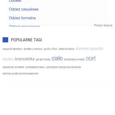
Obuwie
Odzież casualowa
Odzież formalna
Pokaż więcej
Odzież wieczorowa
Trendy
POPULARNE TAGI
domowe sposoby
wiązanie bandany
torebka z zamszu
guzik z filcu
złota biżuteria
ciało
ocet
bransoletka
okulary
jak być trendy
antybiotyk w maści
rękawiczki ze swetra
prostokątna twarz
jak dobrać makijaż do okularów
ochrona przed promieniowaniem