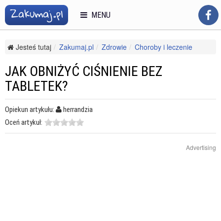
MENU
Jesteś tutaj
Zakumaj.pl
Zdrowie
Choroby i leczenie
Choroby układu krążenia
Jak obniżyć ciśnienie bez tabletek?
JAK OBNIŻYĆ CIŚNIENIE BEZ
TABLETEK?
Opiekun artykułu:
herrandzia
Oceń artykuł:
Advertising