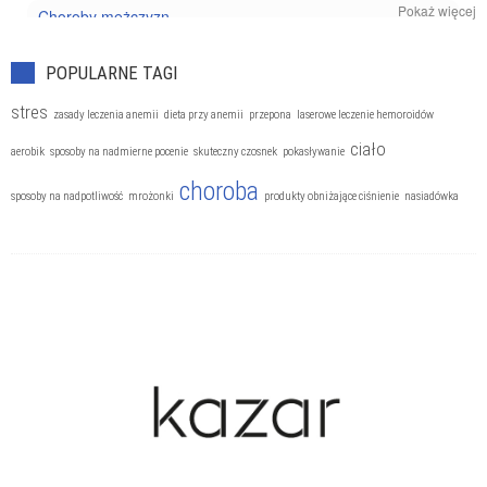
Pokaż więcej
Choroby mężczyzn
Choroby nowotworowe
POPULARNE TAGI
Choroby oczu
stres
zasady leczenia anemii
dieta przy anemii
przepona
laserowe leczenie hemoroidów
Choroby reumatyczne
ciało
aerobik
sposoby na nadmierne pocenie
skuteczny czosnek
pokasływanie
Choroby układu kostnego
choroba
sposoby na nadpotliwość
mrożonki
produkty obniżające ciśnienie
nasiadówka
Choroby układu krążenia
Choroby układu moczowego
Choroby układu nerwowego
Choroby układu oddechowego
Choroby układu pokarmowego
Choroby weneryczne
Choroby wieku podeszłego
Choroby zakaźne