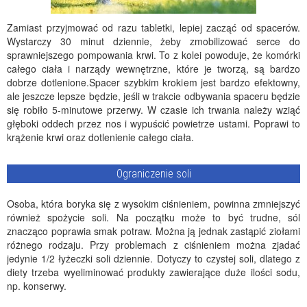
Zamiast przyjmować od razu tabletki, lepiej zacząć od spacerów.
Wystarczy 30 minut dziennie, żeby zmobilizować serce do
sprawniejszego pompowania krwi. To z kolei powoduje, że komórki
całego ciała i narządy wewnętrzne, które je tworzą, są bardzo
dobrze dotlenione.Spacer szybkim krokiem jest bardzo efektowny,
ale jeszcze lepsze będzie, jeśli w trakcie odbywania spaceru będzie
się robiło 5-minutowe przerwy. W czasie ich trwania należy wziąć
głęboki oddech przez nos i wypuścić powietrze ustami. Poprawi to
krążenie krwi oraz dotlenienie całego ciała.
Ograniczenie soli
Osoba, która boryka się z wysokim ciśnieniem, powinna zmniejszyć
również spożycie soli. Na początku może to być trudne, sól
znacząco poprawia smak potraw. Można ją jednak zastąpić ziołami
różnego rodzaju. Przy problemach z ciśnieniem można zjadać
jedynie 1/2 łyżeczki soli dziennie. Dotyczy to czystej soli, dlatego z
diety trzeba wyeliminować produkty zawierające duże ilości sodu,
np. konserwy.