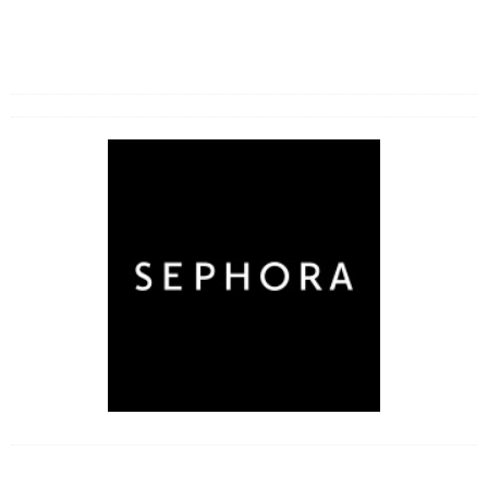
Cukrzyca
Inne choroby i bóle
Likwidowanie bólu i odporność
Operacje i zabiegi
Przeziębienia
Zaburzenia seksualne