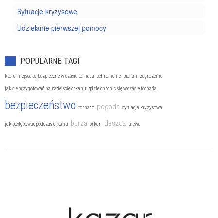
Sytuacje kryzysowe
Udzielanie pierwszej pomocy
POPULARNE TAGI
które miejsca są bezpieczne w czasie tornada
schronienie
piorun
zagrożenie
jak się przygotować na nadejście orkanu
gdzie chronić się w czasie tornada
bezpieczeństwo
pogoda
tornado
sytuacja kryzysowa
burza
deszcz
jak postępować podczas orkanu
orkan
ulewa