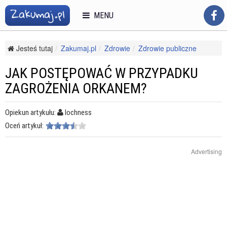
MENU
Jesteś tutaj
Zakumaj.pl
Zdrowie
Zdrowie publiczne
Sytuacje kryzysowe
Jak postępować w przypadku zagrożenia orkanem?
JAK POSTĘPOWAĆ W PRZYPADKU
ZAGROŻENIA ORKANEM?
Opiekun artykułu:
lochness
Oceń artykuł:
Advertising