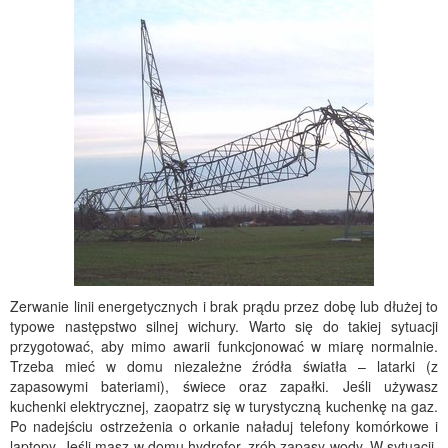
Zerwanie linii energetycznych i brak prądu przez dobę lub dłużej to
typowe następstwo silnej wichury. Warto się do takiej sytuacji
przygotować, aby mimo awarii funkcjonować w miarę normalnie.
Trzeba mieć w domu niezależne źródła światła – latarki (z
zapasowymi bateriami), świece oraz zapałki. Jeśli używasz
kuchenki elektrycznej, zaopatrz się w turystyczną kuchenkę na gaz.
Po nadejściu ostrzeżenia o orkanie naładuj telefony komórkowe i
laptopy. Jeśli masz w domu hydrofor, zrób zapasy wody. W sytuacji,