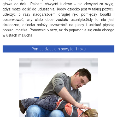
głową do dołu. Palcami chwycić żuchwę – nie chwytać za szyję,
gdyż może dojść do uduszenia. Kiedy dziecko jest w takiej pozycji,
uderzyć 5 razy nadgarstkiem drugiej ręki pomiędzy łopatki i
obserwować, czy ciało obce zostało usunięte.Gdy to nie jest
skuteczne, dziecko należy przewrócić na plecy i uciskać pięścią
poniżej mostka. Ponownie 5 razy, aż do pojawienia się ciała obcego
w ustach malucha.
Pomoc dzieciom powyżej 1 roku