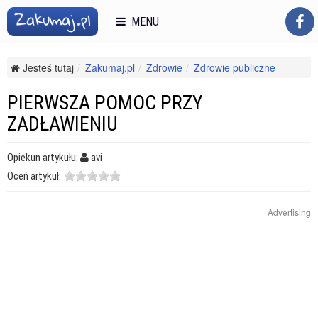
MENU
Jesteś tutaj
Zakumaj.pl
Zdrowie
Zdrowie publiczne
Udzielanie pierwszej pomocy
Pierwsza pomoc przy zadławieniu
PIERWSZA POMOC PRZY
ZADŁAWIENIU
Opiekun artykułu:
avi
Oceń artykuł:
Advertising