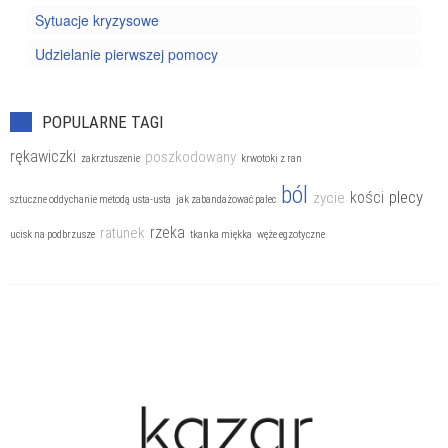
Sytuacje kryzysowe
Udzielanie pierwszej pomocy
POPULARNE TAGI
rękawiczki
poszkodowany
zakrztuszenie
krwotoki z ran
ból
plecy
kości
życie
sztuczne oddychanie metodą usta-usta
jak zabandażować palec
rzeka
ratunek
ucisk na podbrzusze
tkanka miękka
węże egzotyczne