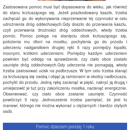
Zastosowana pomoc musi być dopasowana do wieku, jak również
do stanu krztuszącego się. Jeżeli poszkodowany kaszle, trzeba
zachęcać go do wykonywania nieprzerwanie tej czynności w celu
udrożnienia dróg oddechowych.Gdy doszło do przerwania kaszlu,
czyli przerwania drożności dróg oddechowych, wtedy trzeba
pomóc. Pomoc polega na stanięciu obok krztuszącego się,
położenia mu dłoni na mostku, pochylenia go do przodu i
uderzeniu nadgarstkiem drugiej ręki 5 razy pomiędzy łopatki,
mocnymi, krótkimi uderzeniami. Pomiędzy każdym uderzeniem
powinien być odstęp na sprawdzenie, czy ciało obce zostało
usunięte dróg oddechowych.Gdy uderzenia nie pomagają, wtedy
trzeba zastosować ucisk na podbrzusze. W tym celu trzeba stanąć
za krztuszącą się osobą i objąć ją ramionami w okolicy nadbrzusza,
pochylić do przodu. Jedną rękę zacisnąć w pięść, nakryć ją drugą i
umiejscowić je tuż przy zakończeniu mostka, nacisnąć energicznie.
Obserwować, czy ciało obce zostanie usunięte. Czynność
powtórzyć 5 razy. Jednocześnie trzeba pamiętać, że jest to
manewr, którego nie można wykonać u ciężarnych i bardzo otyłych
osób.
Pomoc dzieciom poniżej 1 roku