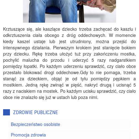
Krztuszące się, ale kaszlące dziecko trzeba zachęcać do kaszlu i
odkrztuszenia ciała obcego z dróg oddechowych. W momencie
kiedy kaszel ustaje lub jest utrudniony, można przejść do
intensywnego działania. Pierwszym krokiem jest stanięcie bokiem
przy dziecku. Rękę trzeba ułożyć tuż przy zakończeniu mostka,
pochylić malucha do przodu i uderzyć 5 razy nadgarstkiem
pomiędzy łopatki. Po każdym uderzeniu sprawdzić, czy ciało obce
przestało blokować drogi oddechowe.Gdy to nie pomaga, trzeba
stanąć za dzieckiem, objąć je od tyłu pomiędzy pępkiem a
mostkiem. Jedną rękę zwinąć w pięść, nakryć drugą i ucisnąć 5
razy z naciskiem na mostek. Po każdym ucisku sprawdzić, czy ciało
obce nie znalazło się już w ustach lub poza nimi.
ZDROWIE PUBLICZNE
Bezpieczeństwo osobiste
Promocja zdrowia