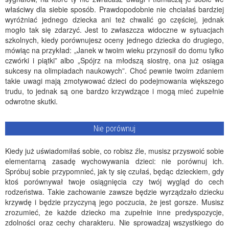
właściwy dla siebie sposób. Prawdopodobnie nie chciałaś bardziej
wyróżniać jednego dziecka ani też chwalić go częściej, jednak
mogło tak się zdarzyć. Jest to zwłaszcza widoczne w sytuacjach
szkolnych, kiedy porównujesz oceny jednego dziecka do drugiego,
mówiąc na przykład: „Janek w twoim wieku przynosił do domu tylko
czwórki i piątki” albo „Spójrz na młodszą siostrę, ona już osiąga
sukcesy na olimpiadach naukowych”. Choć pewnie twoim zdaniem
takie uwagi mają zmotywować dzieci do podejmowania większego
trudu, to jednak są one bardzo krzywdzące i mogą mieć zupełnie
odwrotne skutki.
Nie porównuj
Kiedy już uświadomiłaś sobie, co robisz źle, musisz przyswoić sobie
elementarną zasadę wychowywania dzieci: nie porównuj ich.
Spróbuj sobie przypomnieć, jak ty się czułaś, będąc dzieckiem, gdy
ktoś porównywał twoje osiągnięcia czy twój wygląd do cech
rodzeństwa. Takie zachowanie zawsze będzie wyrządzało dziecku
krzywdę i będzie przyczyną jego poczucia, że jest gorsze. Musisz
zrozumieć, że każde dziecko ma zupełnie inne predyspozycje,
zdolności oraz cechy charakteru. Nie sprowadzaj wszystkiego do