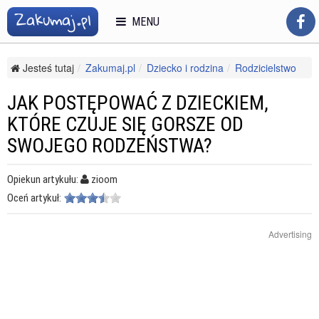
MENU
Jesteś tutaj
Zakumaj.pl
Dziecko i rodzina
Rodzicielstwo
Wychowywanie dziecka
Jak postępować z dzieckiem, które czuje się gorsze od swojego
JAK POSTĘPOWAĆ Z DZIECKIEM,
rodzeństwa?
KTÓRE CZUJE SIĘ GORSZE OD
SWOJEGO RODZEŃSTWA?
Opiekun artykułu:
zioom
Oceń artykuł:
Advertising