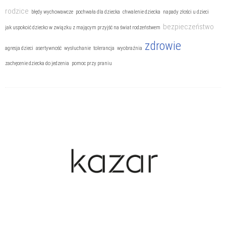
rodzice
błędy wychowawcze
pochwała dla dziecka
chwalenie dziecka
napady złości u dzieci
bezpieczeństwo
jak uspokoić dziecko w związku z mającym przyjść na świat rodzeństwem
zdrowie
agresja dzieci
asertywność
wysłuchanie
tolerancja
wyobraźnia
zachęcenie dziecka do jedzenia
pomoc przy praniu