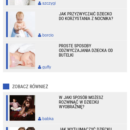
szczygi
JAK PRZYZWYCZAIĆ DZIECKO
DO KORZYSTANIA Z NOCNIKA?
borcio
PROSTE SPOSOBY
ODZWYCZAJANIA DZIECKA OD
BUTELKI
guffy
ZOBACZ RÓWNIEŻ
W JAKI SPOSÓB MOŻESZ
ROZWINĄĆ W DZIECKU
WYOBRAŹNIĘ?
babka
JAK WYTŁUMACZYĆ DZIECKU