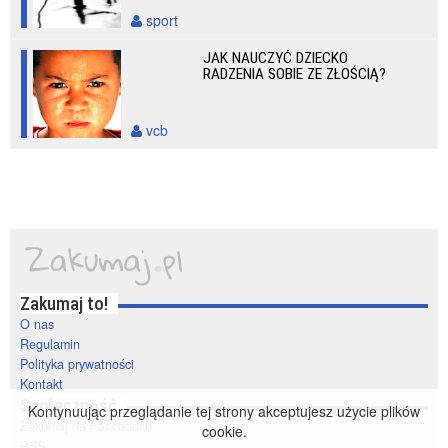
sport
JAK NAUCZYĆ DZIECKO
RADZENIA SOBIE ZE ZŁOŚCIĄ?
vcb
Zakumaj to!
O nas
Regulamin
Polityka prywatności
Kontakt
Społeczność
Kontynuując przeglądanie tej strony akceptujesz użycie plików
Zakumaj na Facebooku
cookie.
RSS