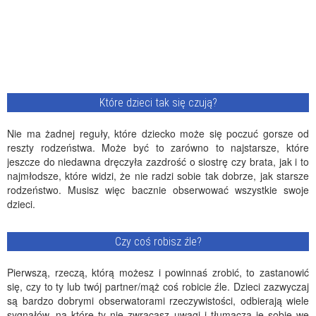
Które dzieci tak się czują?
Nie ma żadnej reguły, które dziecko może się poczuć gorsze od
reszty rodzeństwa. Może być to zarówno to najstarsze, które
jeszcze do niedawna dręczyła zazdrość o siostrę czy brata, jak i to
najmłodsze, które widzi, że nie radzi sobie tak dobrze, jak starsze
rodzeństwo. Musisz więc bacznie obserwować wszystkie swoje
dzieci.
Czy coś robisz źle?
Pierwszą, rzeczą, którą możesz i powinnaś zrobić, to zastanowić
się, czy to ty lub twój partner/mąż coś robicie źle. Dzieci zazwyczaj
są bardzo dobrymi obserwatorami rzeczywistości, odbierają wiele
sygnałów, na które ty nie zwracasz uwagi i tłumaczą je sobie we