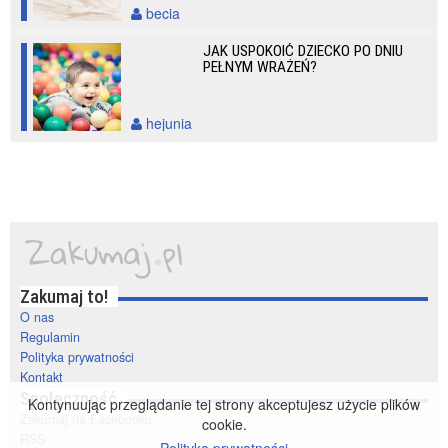
becia
JAK USPOKOIĆ DZIECKO PO DNIU
PEŁNYM WRAŻEŃ?
hejunia
Zakumaj to!
O nas
Regulamin
Polityka prywatności
Kontakt
Społeczność
Kontynuując przeglądanie tej strony akceptujesz użycie plików
Zakumaj na Facebooku
cookie.
RSS