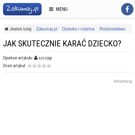
MENU
Jesteś tutaj
Zakumaj.pl
Dziecko i rodzina
Rodzicielstwo
Wychowywanie dziecka
Jak skutecznie karać dziecko?
JAK SKUTECZNIE KARAĆ DZIECKO?
Opiekun artykułu:
szczygi
Oceń artykuł:
Advertising