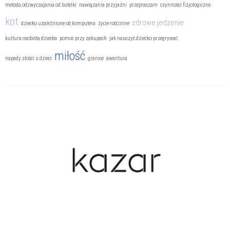
metoda odzwyczajania od butelki
nawiązania przyjaźni
przepraszam
czynności fizjologiczne
kot
zdrowe jedzenie
dziecko uzależnione od komputera
życie rodzinne
kultura osobista dziecka
pomoc przy zakupach
jak nauczyć dziecko przegrywać
miłość
napady złości u dzieci
granice
awantura