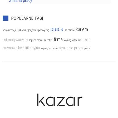
Zmiana pracy
POPULARNE TAGI
praca
kariera
konkurencja
jak wynegocjować podwyżkę
zazdrość
firma
list motywacyjny
szef
lepsza praca
zarobki
wynagrodzenia
rozmowa kwalifikacyjna
szukanie pracy
wynagrodzenie
płaca