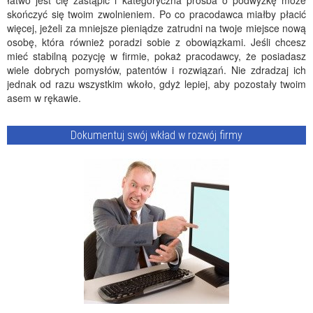
łatwo jest cię zastąpić i kategoryczna prośba o podwyżkę może
skończyć się twoim zwolnieniem. Po co pracodawca miałby płacić
więcej, jeżeli za mniejsze pieniądze zatrudni na twoje miejsce nową
osobę, która również poradzi sobie z obowiązkami. Jeśli chcesz
mieć stabilną pozycję w firmie, pokaż pracodawcy, że posiadasz
wiele dobrych pomysłów, patentów i rozwiązań. Nie zdradzaj ich
jednak od razu wszystkim wkoło, gdyż lepiej, aby pozostały twoim
asem w rękawie.
Dokumentuj swój wkład w rozwój firmy