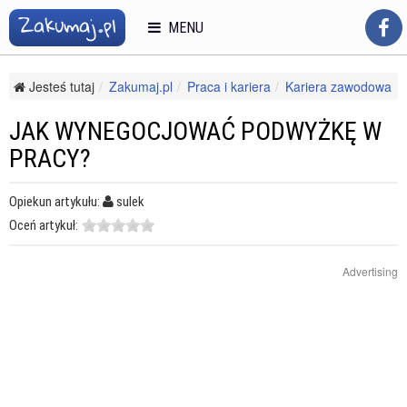
MENU
Jesteś tutaj
Zakumaj.pl
Praca i kariera
Kariera zawodowa
Wynagrodzenia i zarobki
Jak wynegocjować podwyżkę w pracy?
JAK WYNEGOCJOWAĆ PODWYŻKĘ W
PRACY?
Opiekun artykułu:
sulek
Oceń artykuł:
Advertising