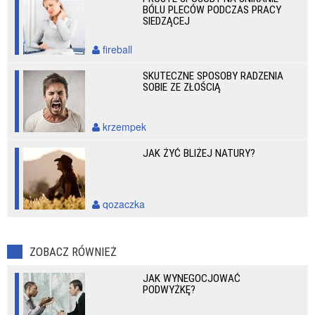
BÓLU PLECÓW PODCZAS PRACY
SIEDZĄCEJ
fireball
SKUTECZNE SPOSOBY RADZENIA
SOBIE ZE ZŁOŚCIĄ
krzempek
JAK ŻYĆ BLIŻEJ NATURY?
qozaczka
ZOBACZ RÓWNIEŻ
JAK WYNEGOCJOWAĆ
PODWYŻKĘ?