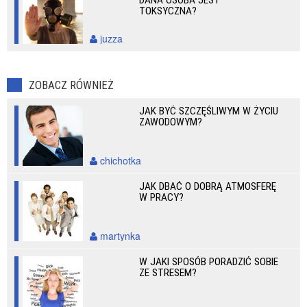
DANA OSOBA JEST
TOKSYCZNA?
juzza
ZOBACZ RÓWNIEŻ
JAK BYĆ SZCZĘŚLIWYM W ŻYCIU
ZAWODOWYM?
chichotka
JAK DBAĆ O DOBRĄ ATMOSFERĘ
W PRACY?
martynka
W JAKI SPOSÓB PORADZIĆ SOBIE
ZE STRESEM?