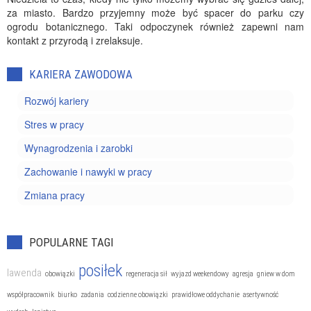
za miasto. Bardzo przyjemny może być spacer do parku czy
ogrodu botanicznego. Taki odpoczynek również zapewni nam
kontakt z przyrodą i zrelaksuje.
KARIERA ZAWODOWA
Rozwój kariery
Stres w pracy
Wynagrodzenia i zarobki
Zachowanie i nawyki w pracy
Zmiana pracy
POPULARNE TAGI
posiłek
lawenda
obowiązki
regeneracja sił
wyjazd weekendowy
agresja
gniew w dom
współpracownik
biurko
zadania
codzienne obowiązki
prawidłowe oddychanie
asertywność