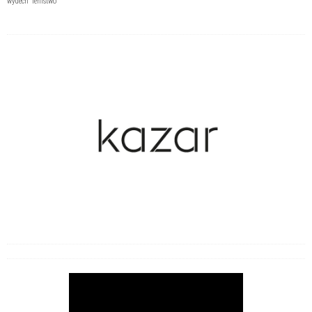
wydech
lenistwo