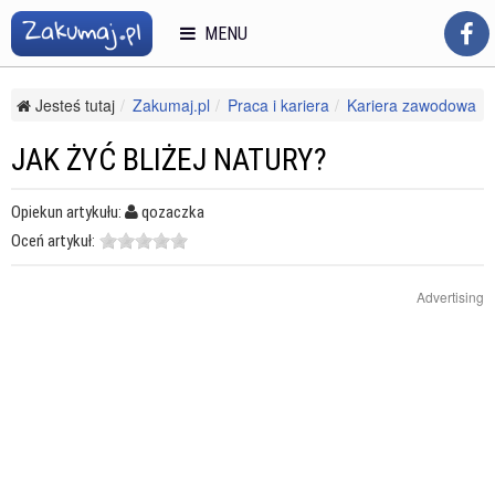
MENU
Jesteś tutaj
Zakumaj.pl
Praca i kariera
Kariera zawodowa
Stres w pracy
Jak żyć bliżej natury?
JAK ŻYĆ BLIŻEJ NATURY?
Opiekun artykułu:
qozaczka
Oceń artykuł:
Advertising