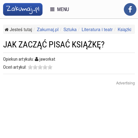
MENU
Jesteś tutaj
Zakumaj.pl
Sztuka
Literatura i teatr
Książki
Jak zacząć pisać książkę?
JAK ZACZĄĆ PISAĆ KSIĄŻKĘ?
Opiekun artykułu:
jaworkat
Oceń artykuł:
Advertising