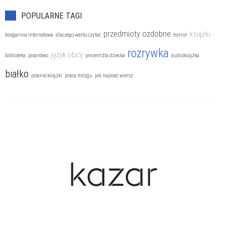
POPULARNE TAGI
przedmioty ozdobne
książki
księgarnia internetowa
dlaczego warto czytać
horror
rozrywka
język obcy
biblioteka
pisarstwo
prezent dla dziecka
audioksiążka
białko
pisanie książki
praca mózgu
jak napisać wiersz