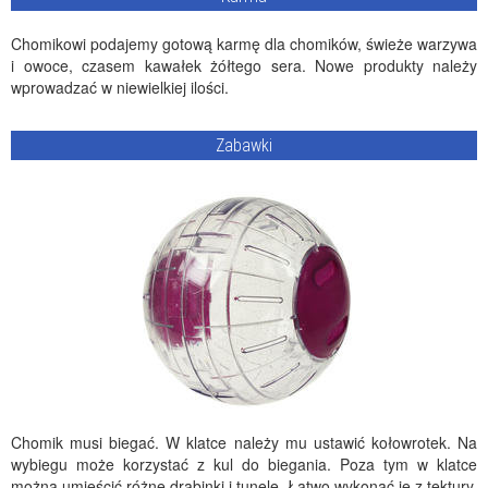
Chomikowi podajemy gotową karmę dla chomików, świeże warzywa
i owoce, czasem kawałek żółtego sera. Nowe produkty należy
wprowadzać w niewielkiej ilości.
Zabawki
Chomik musi biegać. W klatce należy mu ustawić kołowrotek. Na
wybiegu może korzystać z kul do biegania. Poza tym w klatce
można umieścić różne drabinki i tunele. Łatwo wykonać je z tektury.