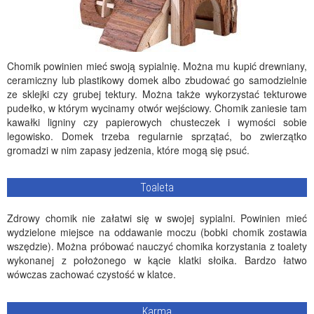
Chomik powinien mieć swoją sypialnię. Można mu kupić drewniany,
ceramiczny lub plastikowy domek albo zbudować go samodzielnie
ze sklejki czy grubej tektury. Można także wykorzystać tekturowe
pudełko, w którym wycinamy otwór wejściowy. Chomik zaniesie tam
kawałki ligniny czy papierowych chusteczek i wymości sobie
legowisko. Domek trzeba regularnie sprzątać, bo zwierzątko
gromadzi w nim zapasy jedzenia, które mogą się psuć.
Toaleta
Zdrowy chomik nie załatwi się w swojej sypialni. Powinien mieć
wydzielone miejsce na oddawanie moczu (bobki chomik zostawia
wszędzie). Można próbować nauczyć chomika korzystania z toalety
wykonanej z położonego w kącie klatki słoika. Bardzo łatwo
wówczas zachować czystość w klatce.
Karma