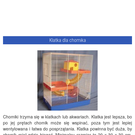
Klatka dla chomika
Chomiki trzyma się w klatkach lub akwariach. Klatka jest lepsza, bo
po jej prętach chomik może się wspinać, poza tym jest lepiej
wentylowana i łatwa do posprzątania. Klatka powinna być duża, by
chomik miał gdzie biegać. Minimalny rozmiar to 20 x 30 x 30 cm.