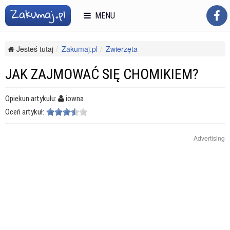
MENU
Jesteś tutaj
Zakumaj.pl
Zwierzęta
Opieka nad zwierzętami
Małe zwierzęta domowe
Jak zajmować się chomikiem?
JAK ZAJMOWAĆ SIĘ CHOMIKIEM?
Opiekun artykułu:
iowna
Oceń artykuł:
Advertising