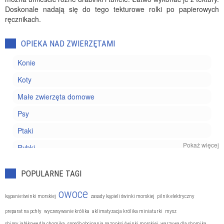
Doskonale nadają się do tego tekturowe rolki po papierowych
ręcznikach.
OPIEKA NAD ZWIERZĘTAMI
Konie
Koty
Małe zwierzęta domowe
Psy
Ptaki
Pokaż więcej
Rybki
Zwierzęta egzotyczne
POPULARNE TAGI
owoce
kąpanie świnki morskiej
zasady kąpieli świnki morskiej
pilnik elektryczny
preparat na pchły
wyczesywanie królika
aklimatyzacja królika miniaturki
mysz
chipsy jabłkowe dla chomika
sposób obcinania paznokci świnki morskiej
warzywa dla chomika