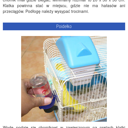
Klatka powinna stać w miejscu, gdzie nie ma hałasów ani
przeciągów. Podłogę należy wysypać trocinami.
Poidełko
Wodę podaje się chomikowi w zawieszonym na prętach klatki