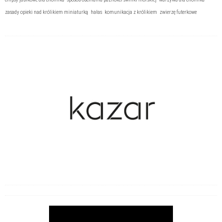
zasady opieki nad królikiem miniaturką
hałas
komunikacja z królikiem
zwierzę futerkowe