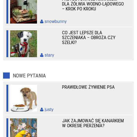
DLA ŻÓŁWIA WODNO-LĄDOWEGO
– KROK PO KROKU
snowbunny
CO JEST LEPSZE DLA
SZCZENIAKA – OBROŻA CZY
SZELKI?
stary
NOWE PYTANIA
PRAWIDŁOWE ŻYWIENIE PSA
justy
JAK ZAJMOWAĆ SIĘ KANARKIEM
W OKRESIE PIERZENIA?