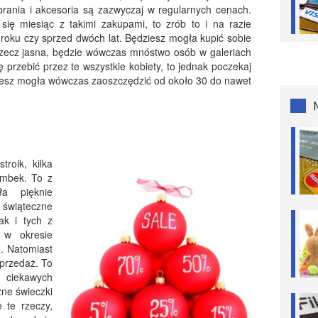
rania i akcesoria są zazwyczaj w regularnych cenach.
się miesiąc z takimi zakupami, to zrób to i na razie
roku czy sprzed dwóch lat. Będziesz mogła kupić sobie
rzecz jasna, będzie wówczas mnóstwo osób w galeriach
 przebić przez te wszystkie kobiety, to jednak poczekaj
iesz mogła wówczas zaoszczędzić od około 30 do nawet
roik, kilka
ombek. To z
ła pięknie
 świąteczne
ak i tych z
w okresie
. Natomiast
yprzedaż. To
 ciekawych
ne świeczki
e te rzeczy,