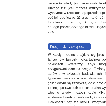
Jednakże wtedy jeszcze właśnie te ub
Dlatego też, jeśli możesz wstrzymać 
wytrzymaj w rzeczach z poprzedniego 
coś fajnego już po 25 grudnia. Choć 
handlowych i może będzie ciężko ci się
do tego poświątecznego okresu. Będz
70%.
Kupuj ozdoby świąteczne
W każdym domu znajdzie się jakiś st
łańcuchów, lampek i kilka tuzinów b
pewnością wystarczy, abyś mog
przygotować dom na święta. Ozdoby
zarówno w sklepach budowlanych, j
typowym wyposażeniem domowym 
grudniowym są zazwyczaj dość drogie
później, po świętach jest ich totalna w
właśnie wtedy możesz kupić kilka
zestawów bombek zawieszek, świątecz
i świeczniki czy też stroiki. Wszystki