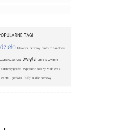
POPULARNE TAGI
dzieło
telewizor
przeceny
centrum handlowe
święta
ożonarodzeniowe
tanie kupowanie
darmowy gadżet
wyprzedaż
oszczędzanie wody
buty
nie domu
gotówka
budżet domowy