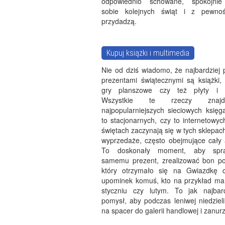
odpowiednio schowane, spokojnie
sobie kolejnych świąt i z pewnoś
przydadzą.
Kupuj książki i multimedia
Nie od dziś wiadomo, że najbardziej 
prezentami świątecznymi są książki,
gry planszowe czy też płyty i k
Wszystkie te rzeczy znaj
najpopularniejszych sieciowych księg
to stacjonarnych, czy to internetowy
świętach zaczynają się w tych sklepa
wyprzedaże, często obejmujące cały 
To doskonały moment, aby spra
samemu prezent, zrealizować bon p
który otrzymało się na Gwiazdkę c
upominek komuś, kto na przykład ma
styczniu czy lutym. To jak najbar
pomysł, aby podczas leniwej niedziel
na spacer do galerii handlowej i zanurz