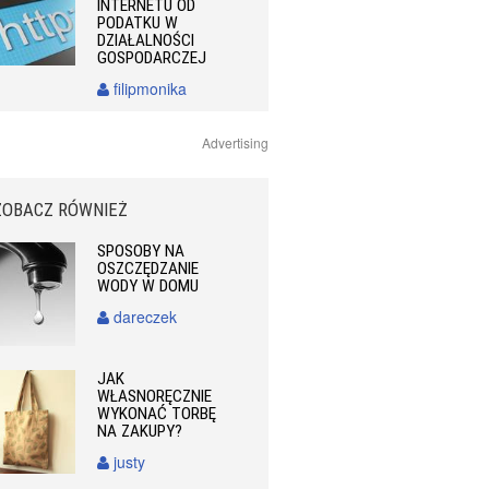
INTERNETU OD
PODATKU W
DZIAŁALNOŚCI
GOSPODARCZEJ
filipmonika
Advertising
ZOBACZ RÓWNIEŻ
SPOSOBY NA
OSZCZĘDZANIE
WODY W DOMU
dareczek
JAK
WŁASNORĘCZNIE
WYKONAĆ TORBĘ
NA ZAKUPY?
justy