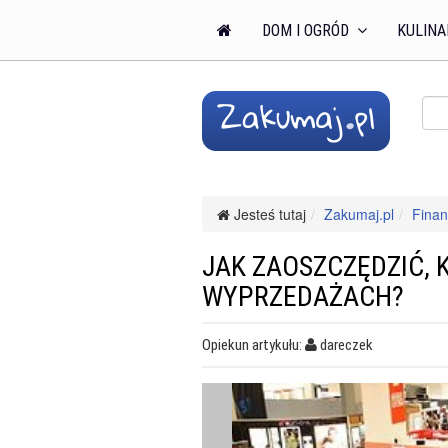
DOM I OGRÓD
KULINA
Jesteś tutaj
Zakumaj.pl
Finan
JAK ZAOSZCZĘDZIĆ,
WYPRZEDAŻACH?
Opiekun artykułu:
dareczek