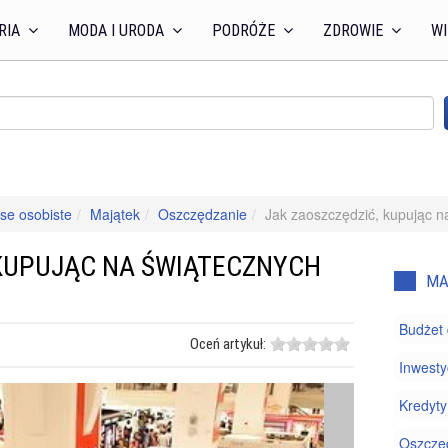
RIA
MODA I URODA
PODRÓŻE
ZDROWIE
WI
se osobiste
Majątek
Oszczędzanie
Jak zaoszczędzić, kupując 
 KUPUJĄC NA ŚWIĄTECZNYCH
MA
Budżet
Oceń artykuł:
Inwestyc
Kredyty
Oszczę