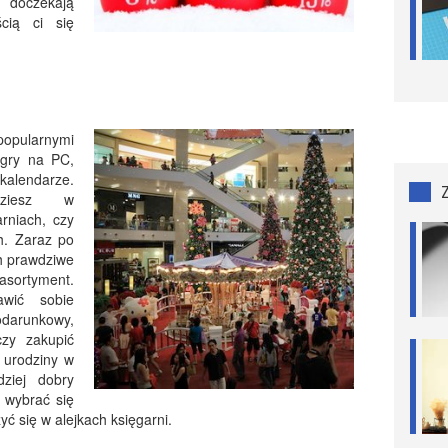
 doczekają
cią ci się
popularnymi
 gry na PC,
alendarze.
dziesz w
arniach, czy
ch. Zaraz po
ch prawdziwe
asortyment.
wić sobie
odarunkowy,
zy zakupić
 urodziny w
dziej dobry
i wybrać się
yć się w alejkach księgarni.