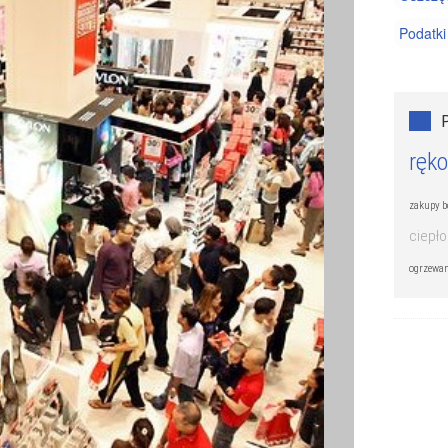
Podatki
ręko
zakupy b
ciepło
ogrzewa