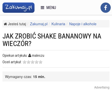
MENU
Jesteś tutaj
Zakumaj.pl
Kulinaria
Napoje i alkohole
Napoje i drinki alkoholowe
Jak zrobić shake bananowy na wieczór?
JAK ZROBIĆ SHAKE BANANOWY NA
WIECZÓR?
Opiekun artykułu:
maleszu
Oceń artykuł:
Wymagany czas:
15 min.
Advertising