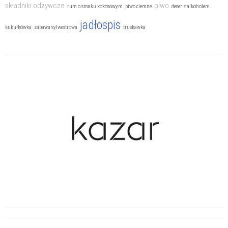
składniki odżywcze
piwo
rum o smaku kokosowym
piwo ciemne
deser z alkoholem
jadłospis
kukułkówka
zabawa sylwestrowa
truskawka