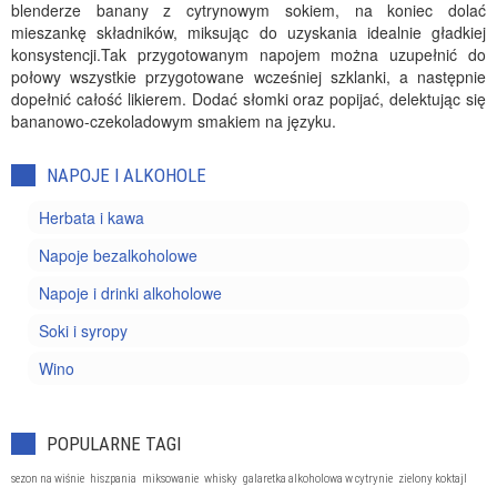
blenderze banany z cytrynowym sokiem, na koniec dolać
mieszankę składników, miksując do uzyskania idealnie gładkiej
konsystencji.Tak przygotowanym napojem można uzupełnić do
połowy wszystkie przygotowane wcześniej szklanki, a następnie
dopełnić całość likierem. Dodać słomki oraz popijać, delektując się
bananowo-czekoladowym smakiem na języku.
NAPOJE I ALKOHOLE
Herbata i kawa
Napoje bezalkoholowe
Napoje i drinki alkoholowe
Soki i syropy
Wino
POPULARNE TAGI
sezon na wiśnie
hiszpania
miksowanie
whisky
galaretka alkoholowa w cytrynie
zielony koktajl