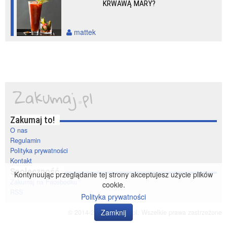
KRWAWĄ MARY?
mattek
Zakumaj to!
O nas
Regulamin
Polityka prywatności
Kontakt
Społeczność
Kontynuując przeglądanie tej strony akceptujesz użycie plików
Zakumaj na Facebooku
cookie.
RSS
Polityka prywatności
Zamknij
© 2014-2020 zakumaj.pl. Wszelkie prawa zastrzeżone