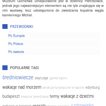
Muzeum Górnictwa umiejscowione jest w dzielnicy Pietrzkowce,
jednak jego najważniejszym elementem są nie tyle znajdujące się w
nim wystawy, lecz udostępniona do zwiedzania kopalnia węgla
kamiennego Michał.
PRZEWODNIKI
Po Europie
Po Polsce
Po świecie
POPULARNE TAGI
średniowiecze
zwyczaje
gamle bybro
wakacje nad morzem
edynburg
atrakcje turystyczne w laponii
wakacje z dziećmi
termy
budapeszt
miejsca zwiedzania
uzdrowisko
wyjazdy
wakacje w norwegii