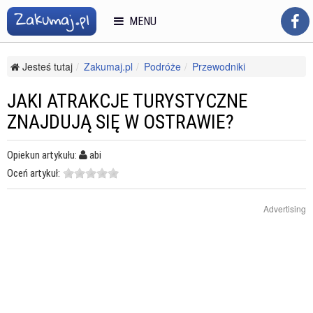
MENU
Jesteś tutaj
Zakumaj.pl
Podróże
Przewodniki
Po Europie
Jaki atrakcje turystyczne znajdują się w Ostrawie?
JAKI ATRAKCJE TURYSTYCZNE
ZNAJDUJĄ SIĘ W OSTRAWIE?
Opiekun artykułu:
abi
Oceń artykuł:
Advertising