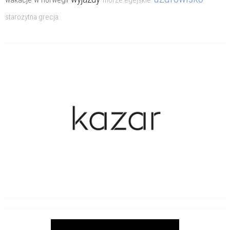
morze egejskie
starożytna grecja