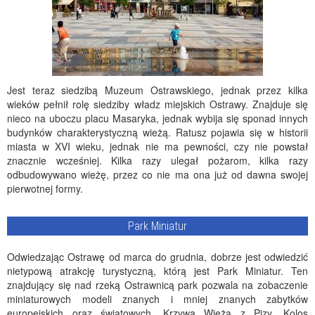
Jest teraz siedzibą Muzeum Ostrawskiego, jednak przez kilka
wieków pełnił rolę siedziby władz miejskich Ostrawy. Znajduje się
nieco na uboczu placu Masaryka, jednak wybija się sponad innych
budynków charakterystyczną wieżą. Ratusz pojawia się w historii
miasta w XVI wieku, jednak nie ma pewności, czy nie powstał
znacznie wcześniej. Kilka razy ulegał pożarom, kilka razy
odbudowywano wieżę, przez co nie ma ona już od dawna swojej
pierwotnej formy.
Park Miniatur
Odwiedzając Ostrawę od marca do grudnia, dobrze jest odwiedzić
nietypową atrakcję turystyczną, którą jest Park Miniatur. Ten
znajdujący się nad rzeką Ostrawnicą park pozwala na zobaczenie
miniaturowych modeli znanych i mniej znanych zabytków
europejskich oraz światowych. Krzywa Wieża z Pizy, Kolos