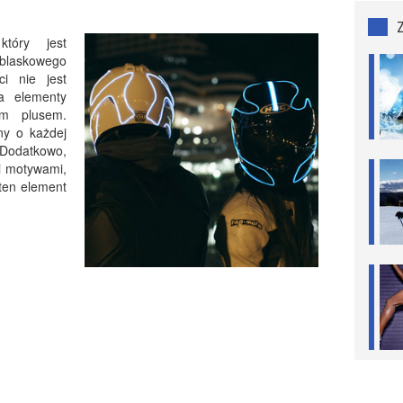
tóry jest
dblaskowego
i nie jest
da elementy
ym plusem.
ny o każdej
Dodatkowo,
i motywami,
 ten element