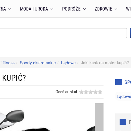
RIA
MODA I URODA
PODRÓŻE
ZDROWIE
WI
i fitness
Sporty ekstremalne
Lądowe
Jaki kask na motor kupić?
 KUPIĆ?
SP
Oceń artykuł:
Lądow