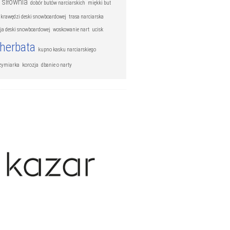
siłownia
dobór butów narciarskich
miękki but
e krawędzi deski snowboardowej
trasa narciarska
cja deski snowboardowej
woskowanie nart
ucisk
herbata
kupno kasku narciarskiego
zymiarka
korozja
dbanie o narty