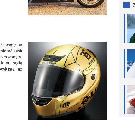
eż uwagę na
ybierać kask
czerwonym,
 temu będą
yklista nie