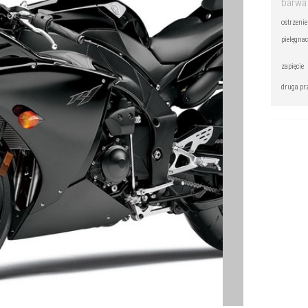
barwa
ostrzeni
pielęgna
zapięcie
druga pr