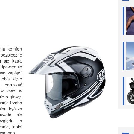
ia komfort
bezpieczne
 się kask,
powiednio
wę, zapiąć i
 obija się o
a poruszać
 w lewo, w
się o głowę,
eśnie trzeba
nien być za
uwało się
względu na
nia, lepiej
ywanego.