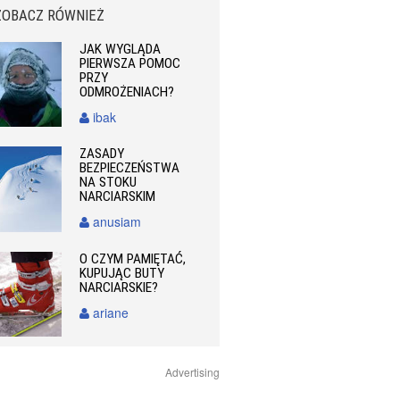
ZOBACZ RÓWNIEŻ
JAK WYGLĄDA
PIERWSZA POMOC
PRZY
ODMROŻENIACH?
ibak
ZASADY
BEZPIECZEŃSTWA
NA STOKU
NARCIARSKIM
anusiam
O CZYM PAMIĘTAĆ,
KUPUJĄC BUTY
NARCIARSKIE?
ariane
Advertising