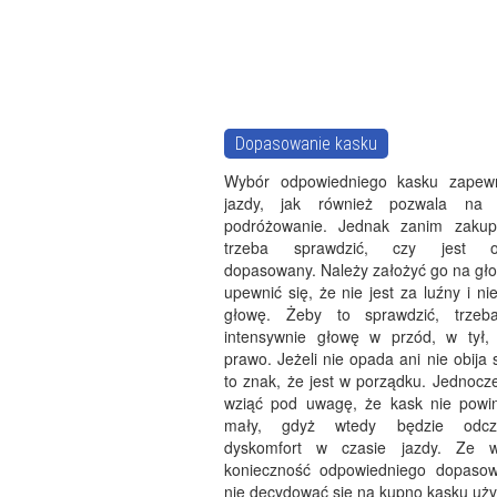
Dopasowanie kasku
Wybór odpowiedniego kasku zapewn
jazdy, jak również pozwala na 
podróżowanie. Jednak zanim zakupi
trzeba sprawdzić, czy jest od
dopasowany. Należy założyć go na gło
upewnić się, że nie jest za luźny i nie
głowę. Żeby to sprawdzić, trzeb
intensywnie głowę w przód, w tył,
prawo. Jeżeli nie opada ani nie obija 
to znak, że jest w porządku. Jednocz
wziąć pod uwagę, że kask nie powi
mały, gdyż wtedy będzie odcz
dyskomfort w czasie jazdy. Ze 
konieczność odpowiedniego dopasowa
nie decydować się na kupno kasku uż