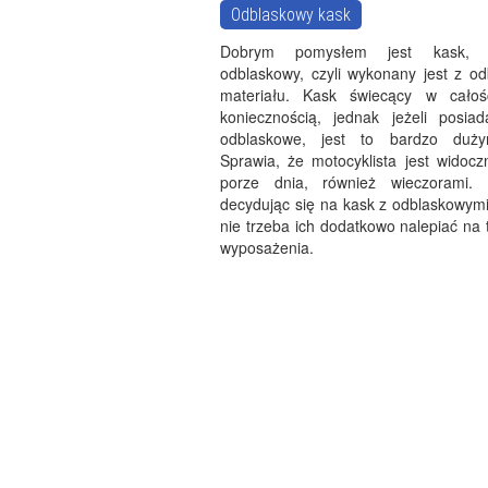
Odblaskowy kask
Dobrym pomysłem jest kask, k
odblaskowy, czyli wykonany jest z o
materiału. Kask świecący w całośc
koniecznością, jednak jeżeli posia
odblaskowe, jest to bardzo duż
Sprawia, że motocyklista jest widocz
porze dnia, również wieczorami. 
decydując się na kask z odblaskowym
nie trzeba ich dodatkowo nalepiać na
wyposażenia.