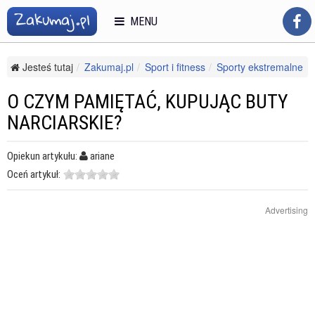
MENU
Jesteś tutaj
Zakumaj.pl
Sport i fitness
Sporty ekstremalne
Lądowe
O czym pamiętać, kupując buty narciarskie?
O CZYM PAMIĘTAĆ, KUPUJĄC BUTY
NARCIARSKIE?
Opiekun artykułu:
ariane
Oceń artykuł:
Advertising