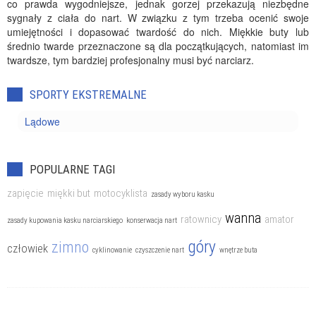
co prawda wygodniejsze, jednak gorzej przekazują niezbędne
sygnały z ciała do nart. W związku z tym trzeba ocenić swoje
umiejętności i dopasować twardość do nich. Miękkie buty lub
średnio twarde przeznaczone są dla początkujących, natomiast im
twardsze, tym bardziej profesjonalny musi być narciarz.
SPORTY EKSTREMALNE
Lądowe
POPULARNE TAGI
zapięcie
miękki but
motocyklista
zasady wyboru kasku
wanna
ratownicy
amator
zasady kupowania kasku narciarskiego
konserwacja nart
góry
zimno
człowiek
cyklinowanie
czyszczenie nart
wnętrze buta