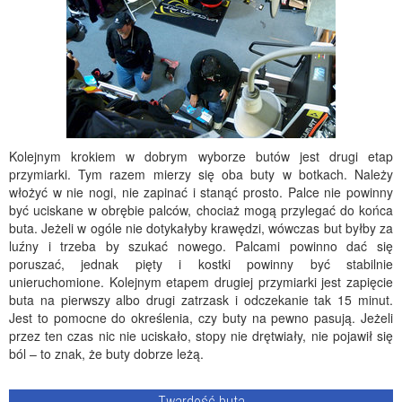
Kolejnym krokiem w dobrym wyborze butów jest drugi etap
przymiarki. Tym razem mierzy się oba buty w botkach. Należy
włożyć w nie nogi, nie zapinać i stanąć prosto. Palce nie powinny
być uciskane w obrębie palców, chociaż mogą przylegać do końca
buta. Jeżeli w ogóle nie dotykałyby krawędzi, wówczas but byłby za
luźny i trzeba by szukać nowego. Palcami powinno dać się
poruszać, jednak pięty i kostki powinny być stabilnie
unieruchomione. Kolejnym etapem drugiej przymiarki jest zapięcie
buta na pierwszy albo drugi zatrzask i odczekanie tak 15 minut.
Jest to pomocne do określenia, czy buty na pewno pasują. Jeżeli
przez ten czas nic nie uciskało, stopy nie drętwiały, nie pojawił się
ból – to znak, że buty dobrze leżą.
Twardość buta