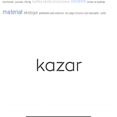
ołówek
kartka okolicznościowa
słuchawki
puszka z farbą
torba na laptopa
materiał
ekologia
podkładki pod szklanki
do czego można użyć skarpetki
szkło