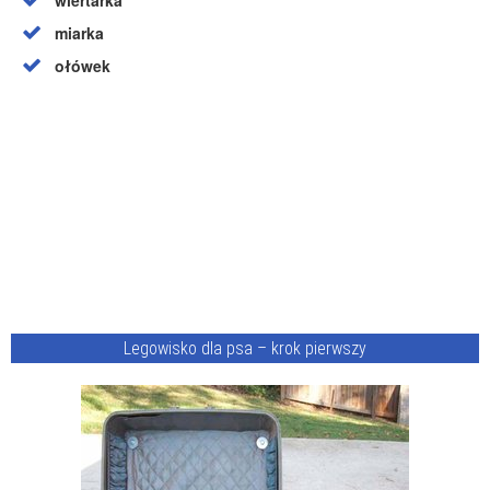
wiertarka
miarka
ołówek
Legowisko dla psa – krok pierwszy