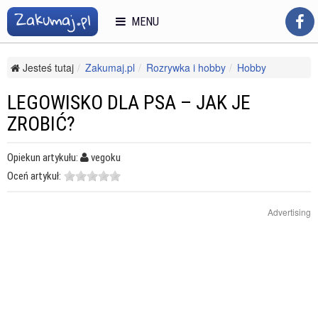
MENU
Jesteś tutaj
Zakumaj.pl
Rozrywka i hobby
Hobby
Modelarstwo
Legowisko dla psa – jak je zrobić?
LEGOWISKO DLA PSA – JAK JE
ZROBIĆ?
Opiekun artykułu:
vegoku
Oceń artykuł:
Advertising