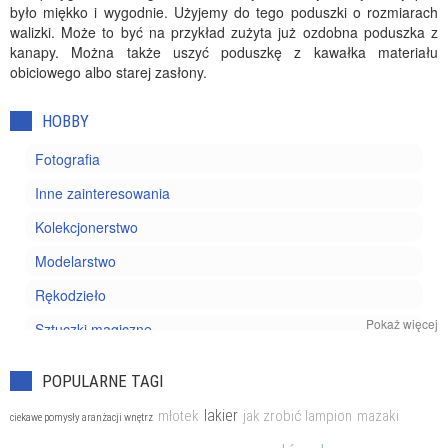
było miękko i wygodnie. Użyjemy do tego poduszki o rozmiarach
walizki. Może to być na przykład zużyta już ozdobna poduszka z
kanapy. Można także uszyć poduszkę z kawałka materiału
obiciowego albo starej zasłony.
HOBBY
Fotografia
Inne zainteresowania
Kolekcjonerstwo
Modelarstwo
Rękodzieło
Pokaż więcej
Sztuczki magiczne
Wyrób biżuterii
POPULARNE TAGI
lakier
młotek
jak zrobić lampion
mazaki
ciekawe pomysły aranżacji wnętrz