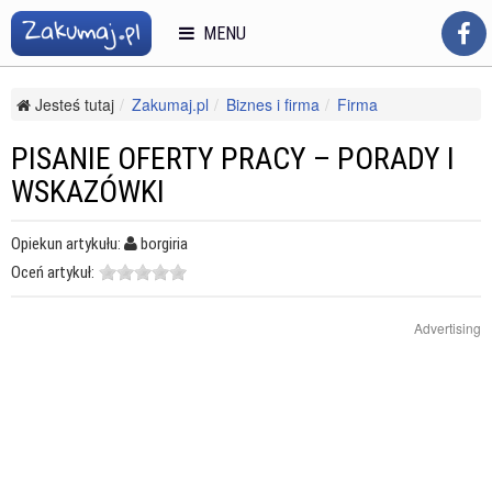
MENU
Jesteś tutaj
Zakumaj.pl
Biznes i firma
Firma
Zasoby ludzkie (HR)
Pisanie oferty pracy – porady i wskazówki
PISANIE OFERTY PRACY – PORADY I
WSKAZÓWKI
Opiekun artykułu:
borgiria
Oceń artykuł:
Advertising