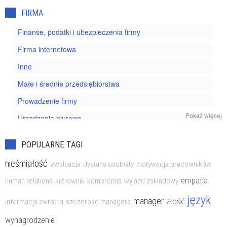
FIRMA
Finanse, podatki i ubezpieczenia firmy
Firma internetowa
Inne
Małe i średnie przedsiębiorstwa
Prowadzenie firmy
Pokaż więcej
Urządzenia biurowe
Własna działalność gospodarcza
POPULARNE TAGI
Zakładanie firmy
nieśmiałość
ewaluacja
dystans osobisty
motywacja pracowników
Zasoby ludzkie (HR)
empatia
human relations
kierownik
kompromis
wyjazd zakładowy
język
manager
złość
informacja zwrotna
szczerość managera
wynagrodzenie