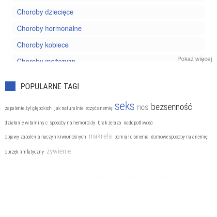
Choroby dziecięce
Choroby hormonalne
Choroby kobiece
Pokaż więcej
Choroby mężczyzn
Choroby nowotworowe
POPULARNE TAGI
Choroby oczu
seks
bezsenność
nos
zapalenie żył głębokich
jak naturalnie leczyć anemię
Choroby reumatyczne
działanie witaminy c
sposoby na hemoroidy
brak żelaza
naddpotliwość
Choroby układu kostnego
makrela
objawy zapalenia naczyń krwionośnych
pomiar ciśnienia
domowe sposoby na anemię
Choroby układu krążenia
żywienie
obrzęk limfatyczny
Choroby układu moczowego
Choroby układu nerwowego
Choroby układu oddechowego
Choroby układu pokarmowego