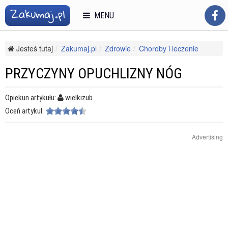
MENU
Jesteś tutaj
Zakumaj.pl
Zdrowie
Choroby i leczenie
Choroby układu krążenia
Przyczyny opuchlizny nóg
PRZYCZYNY OPUCHLIZNY NÓG
Opiekun artykułu:
wielkizub
Oceń artykuł:
Advertising