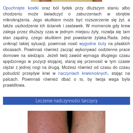
Opuchnięte kostki
oraz ból łydek przy dłuższym staniu albo
chodzeniu może świadczyć o zaburzeniach w obrębie
mikrokrążenia. Jego skutkiem może być rozszerzenie się żył, a
także uszkodzenie ich ścianek i zastawek. W momencie gdy krew
zalega przez dłuższy czas w jednym miejscu żyły, rozwija się tam
stan zapalny, czego skutkiem jest powstanie żylaka.Rada: żeby
uniknąć takiej sytuacji, powinnaś nosić
wygodne buty
na płaskich
obcasach. Powinnaś również zacząć wykonywać codzienne prace
domowe na siedząco. Jeżeli twój zawód wymaga długiego czasu
spędzonego w pozycji stojącej, staraj się przenosić w tym czasie
ciężar z jednej nogi na drugą. Możesz również od czasu do czasu
pobudzić przepływ krwi w
naczyniach krwionośnych
, stając na
palcach. Powinnaś również dbać o to, by twoja waga była
prawidłowa.
Leczenie nadczynności tarczycy