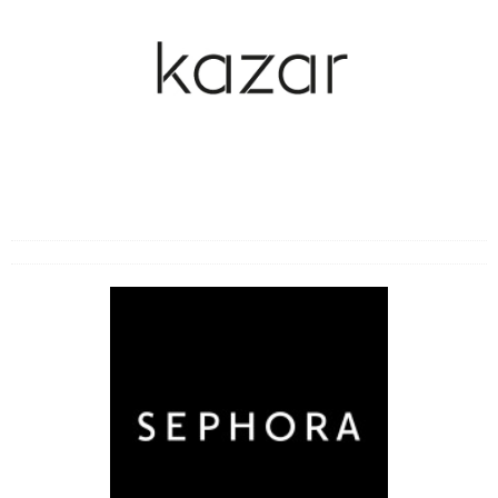
Choroby weneryczne
Choroby wieku podeszłego
Choroby zakaźne
Cukrzyca
Inne choroby i bóle
Likwidowanie bólu i odporność
Operacje i zabiegi
Przeziębienia
Zaburzenia seksualne