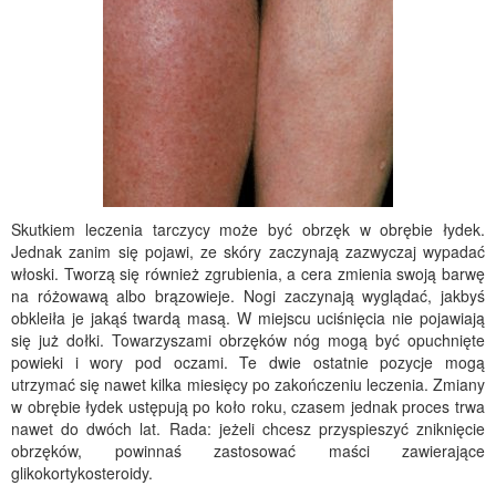
Skutkiem leczenia tarczycy może być obrzęk w obrębie łydek.
Jednak zanim się pojawi, ze skóry zaczynają zazwyczaj wypadać
włoski. Tworzą się również zgrubienia, a cera zmienia swoją barwę
na różowawą albo brązowieje. Nogi zaczynają wyglądać, jakbyś
obkleiła je jakąś twardą masą. W miejscu uciśnięcia nie pojawiają
się już dołki. Towarzyszami obrzęków nóg mogą być opuchnięte
powieki i wory pod oczami. Te dwie ostatnie pozycje mogą
utrzymać się nawet kilka miesięcy po zakończeniu leczenia. Zmiany
w obrębie łydek ustępują po koło roku, czasem jednak proces trwa
nawet do dwóch lat. Rada: jeżeli chcesz przyspieszyć zniknięcie
obrzęków, powinnaś zastosować maści zawierające
glikokortykosteroidy.