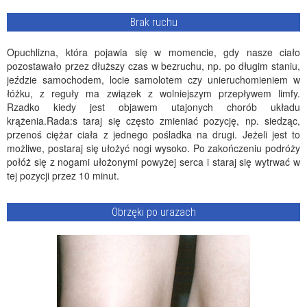
Brak ruchu
Opuchlizna, która pojawia się w momencie, gdy nasze ciało
pozostawało przez dłuższy czas w bezruchu, np. po długim staniu,
jeździe samochodem, locie samolotem czy unieruchomieniem w
łóżku, z reguły ma związek z wolniejszym przepływem limfy.
Rzadko kiedy jest objawem utajonych chorób układu
krążenia.Rada:s taraj się często zmieniać pozycję, np. siedząc,
przenoś ciężar ciała z jednego pośladka na drugi. Jeżeli jest to
możliwe, postaraj się ułożyć nogi wysoko. Po zakończeniu podróży
połóż się z nogami ułożonymi powyżej serca i staraj się wytrwać w
tej pozycji przez 10 minut.
Obrzęki po urazach