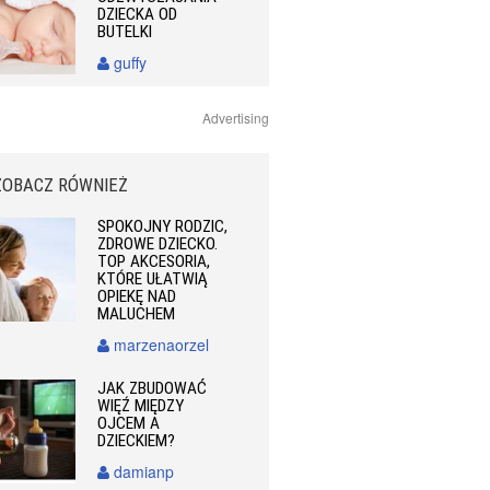
DZIECKA OD
BUTELKI
guffy
Advertising
ZOBACZ RÓWNIEŻ
SPOKOJNY RODZIC,
ZDROWE DZIECKO.
TOP AKCESORIA,
KTÓRE UŁATWIĄ
OPIEKĘ NAD
MALUCHEM
marzenaorzel
JAK ZBUDOWAĆ
WIĘŹ MIĘDZY
OJCEM A
DZIECKIEM?
damianp