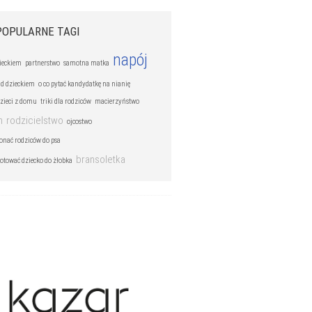
POPULARNE TAGI
napój
zieckiem
partnerstwo
samotna matka
ad dzieckiem
o co pytać kandydatkę na nianię
dzieci z domu
triki dla rodziców
macierzyństwo
h
rodzicielstwo
ojcostwo
konać rodziców do psa
bransoletka
otować dziecko do żłobka