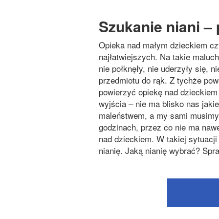
Szukanie niani –
Opieka nad małym dzieckiem czy
najłatwiejszych. Na takie maluc
nie połknęły, nie uderzyły się, n
przedmiotu do rąk. Z tychże pow
powierzyć opiekę nad dzieckiem
wyjścia – nie ma blisko nas jaki
maleństwem, a my sami musimy 
godzinach, przez co nie ma naw
nad dzieckiem. W takiej sytuacji 
nianię. Jaką nianię wybrać? Spr