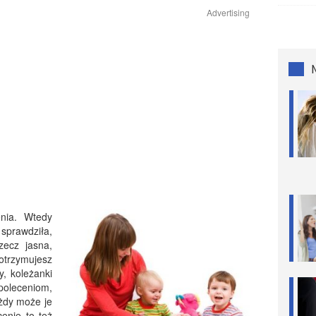
Advertising
enia. Wtedy
 sprawdziła,
zecz jasna,
 otrzymujesz
y, koleżanki
 poleceniom,
ażdy może je
cenie to też