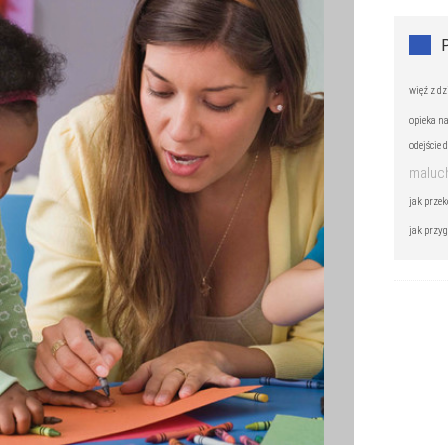
więź z d
opieka n
odejście 
maluc
jak prze
jak przyg