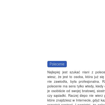
Polecenie
Najlepiej jest szukać niani z polec
wiesz, że jest to osoba, która już się
nie zawiodła, była profesjonalna. R
polecenie ma sens tylko wtedy, kiedy
je osobiście od swojej bratowej, siostr
czy sąsiadki. Raczej ślepo nie wierz
które znajdziesz w Internecie, gdyż k
przecież napisać. I pamiętaj, że pole