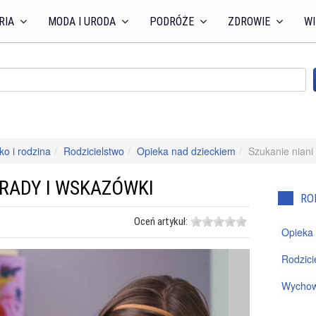
RIA
MODA I URODA
PODRÓŻE
ZDROWIE
WI
ko i rodzina
Rodzicielstwo
Opieka nad dzieckiem
Szukanie niani
ORADY I WSKAZÓWKI
RO
Oceń artykuł:
Opieka 
Rodzici
Wychow