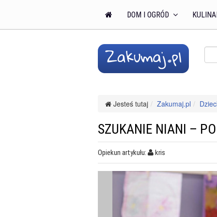
DOM I OGRÓD
KULINA
Jesteś tutaj
Zakumaj.pl
Dziec
SZUKANIE NIANI – P
Opiekun artykułu:
kris