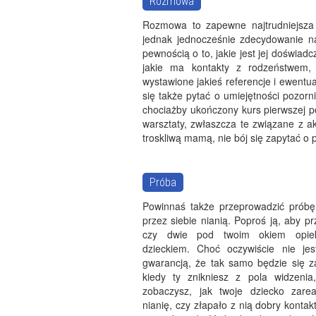
Rozmowa
Rozmowa to zapewne najtrudniejsza 
jednak jednocześnie zdecydowanie n
pewnością o to, jakie jest jej doświad
jakie ma kontakty z rodzeństwem, 
wystawione jakieś referencje i ewentua
się także pytać o umiejętności pozorn
chociażby ukończony kurs pierwszej p
warsztaty, zwłaszcza te związane z ak
troskliwą mamą, nie bój się zapytać o 
Próba
Powinnaś także przeprowadzić prób
przez siebie nianią. Poproś ją, aby p
czy dwie pod twoim okiem opie
dzieckiem. Choć oczywiście nie je
gwarancją, że tak samo będzie się 
kiedy ty znikniesz z pola widzenia
zobaczysz, jak twoje dziecko zare
nianię, czy złapało z nią dobry kontakt