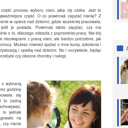
część procesu wyboru niani, jaka cię czeka. Jest to
ajważniejsza część. O co powinnaś zapytać nianię? Z
czenie w opiece nad dziećmi, gdzie wcześniej pracowała,
jeśli je posiada. Powinnaś także zapytać, czy ma
lnie o to, dlaczego odeszła z poprzedniej pracy. Nie bój
ie niezwiązane z pracą niani, ale bardzo potrzebne, jak
omocy. Możesz również spytać o inne kursy, szkolenia i
tywizacją i opieką nad dziećmi. No i oczywiście, będąc
przebyte czy obecne choroby i nałogi.
ę z wybraną
rzez godzinę
kowała się
st to żadną
zachowywać,
, to jednak
agowało na
, czy niania