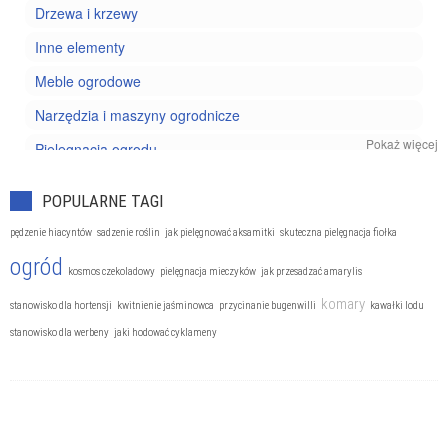
Drzewa i krzewy
Inne elementy
Meble ogrodowe
Narzędzia i maszyny ogrodnicze
Pokaż więcej
Pielęgnacja ogrodu
Projektowanie ogrodu
POPULARNE TAGI
Rośliny doniczkowe
pędzenie hiacyntów
sadzenie roślin
jak pielęgnować aksamitki
skuteczna pielęgnacja fiołka
Szkodniki i chwasty
ogród
kosmos czekoladowy
pielęgnacja mieczyków
jak przesadzać amarylis
Uprawa kwiatów
komary
stanowisko dla hortensji
kwitnienie jaśminowca
przycinanie bugenwilli
kawałki lodu
Uprawa owoców
stanowisko dla werbeny
jaki hodować cyklameny
Uprawa ziół i warzyw