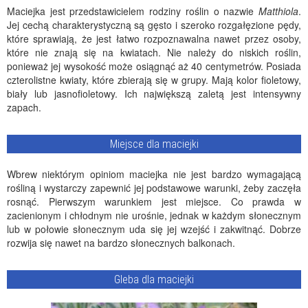
Maciejka jest przedstawicielem rodziny roślin o nazwie
Matthiola
.
Jej cechą charakterystyczną są gęsto i szeroko rozgałęzione pędy,
które sprawiają, że jest łatwo rozpoznawalna nawet przez osoby,
które nie znają się na kwiatach. Nie należy do niskich roślin,
ponieważ jej wysokość może osiągnąć aż 40 centymetrów. Posiada
czterolistne kwiaty, które zbierają się w grupy. Mają kolor fioletowy,
biały lub jasnofioletowy. Ich największą zaletą jest intensywny
zapach.
Miejsce dla maciejki
Wbrew niektórym opiniom maciejka nie jest bardzo wymagającą
rośliną i wystarczy zapewnić jej podstawowe warunki, żeby zaczęła
rosnąć. Pierwszym warunkiem jest miejsce. Co prawda w
zacienionym i chłodnym nie urośnie, jednak w każdym słonecznym
lub w połowie słonecznym uda się jej wzejść i zakwitnąć. Dobrze
rozwija się nawet na bardzo słonecznych balkonach.
Gleba dla maciejki