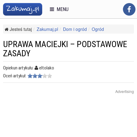
MENU
Jesteś tutaj
Zakumaj.pl
Dom i ogród
Ogród
Uprawa kwiatów
Uprawa maciejki – podstawowe zasady
UPRAWA MACIEJKI – PODSTAWOWE
ZASADY
Opiekun artykułu:
eltolako
Oceń artykuł:
Advertising