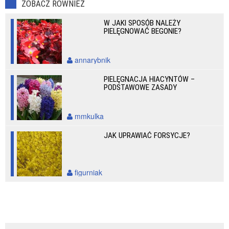
ZOBACZ RÓWNIEŻ
W JAKI SPOSÓB NALEŻY
PIELĘGNOWAĆ BEGONIE?
annarybnik
PIELĘGNACJA HIACYNTÓW –
PODSTAWOWE ZASADY
mmkulka
JAK UPRAWIAĆ FORSYCJE?
figurniak