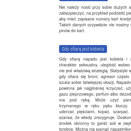
Nie należy nosić przy sobie dużych s
zabezpieczyć, na przykład podzielić pi
aby mieć zapisane numery kart kredyt
Takich danych oczywiście nie nosimy 
pinów do kart.
Gdy ofiarą jest kobieta
Gdy ofiarą napadu jest kobieta i
charakter seksualny, uległość wobec
nie jest właściwą strategią. Statystyki
gdy ofiara się broni, agresor często
szuka sobie łatwiejszej okazji. Napadn
powinna jak najgłośniej krzyczeć, uż
gazu pieprzowego, perfum albo dezod
ma pod ręką. Może użyć paras
trzymanego w ręku pęku kluczy. 
uderzać pięściami, kopać, szarpać.
szansa, że wtedy zrezygnuje. Doskona
środek obronny to garść soli w zwykł
torebce. Można nią sypnąć napastniko