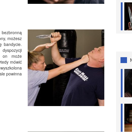
 bezbronną
ony, możesz
ę bandycie.
dyspozycji
i, on może
wtedy mówić
wyszkolona
 ale powinna