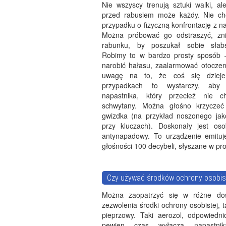
Nie wszyscy trenują sztuki walki, al
przed rabusiem może każdy. Nie ch
przypadku o fizyczną konfrontację z n
Można próbować go odstraszyć, zni
rabunku, by poszukał sobie słabsz
Robimy to w bardzo prosty sposób 
narobić hałasu, zaalarmować otoczeni
uwagę na to, że coś się dziej
przypadkach to wystarczy, aby 
napastnika, który przecież nie c
schwytany. Można głośno krzyczeć
gwizdka (na przykład noszonego jak
przy kluczach). Doskonały jest oso
antynapadowy. To urządzenie emituj
głośności 100 decybeli, słyszane w pro
Czy używać środków ochrony osobis
Można zaopatrzyć się w różne do
zezwolenia środki ochrony osobistej, t
pieprzowy. Taki aerozol, odpowiedni
pewien czas wyłącza napastni