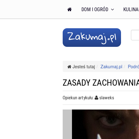
DOM I OGRÓD
KULINA
Jesteś tutaj
Zakumaj.pl
Podr
ZASADY ZACHOWANIA
Opiekun artykułu:
slaweks