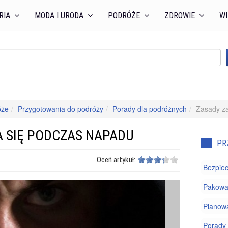
RIA
MODA I URODA
PODRÓŻE
ZDROWIE
WI
óże
Przygotowania do podróży
Porady dla podróżnych
Zasady z
 SIĘ PODCZAS NAPADU
PR
Oceń artykuł:
Bezpiec
Pakowa
Planow
Porady 