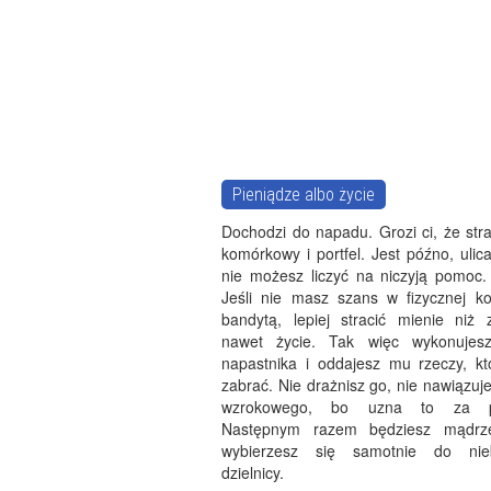
Pieniądze albo życie
Dochodzi do napadu. Grozi ci, że stra
komórkowy i portfel. Jest późno, ulica
nie możesz liczyć na niczyją pomoc.
Jeśli nie masz szans w fizycznej kon
bandytą, lepiej stracić mienie niż 
nawet życie. Tak więc wykonujesz
napastnika i oddajesz mu rzeczy, kt
zabrać. Nie drażnisz go, nie nawiązuj
wzrokowego, bo uzna to za pr
Następnym razem będziesz mądrze
wybierzesz się samotnie do nieb
dzielnicy.