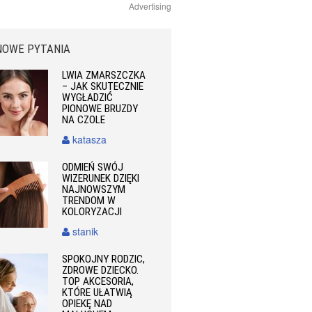
Advertising
NOWE PYTANIA
LWIA ZMARSZCZKA
– JAK SKUTECZNIE
WYGŁADZIĆ
PIONOWE BRUZDY
NA CZOLE
katasza
ODMIEŃ SWÓJ
WIZERUNEK DZIĘKI
NAJNOWSZYM
TRENDOM W
KOLORYZACJI
stanik
SPOKOJNY RODZIC,
ZDROWE DZIECKO.
TOP AKCESORIA,
KTÓRE UŁATWIĄ
OPIEKĘ NAD