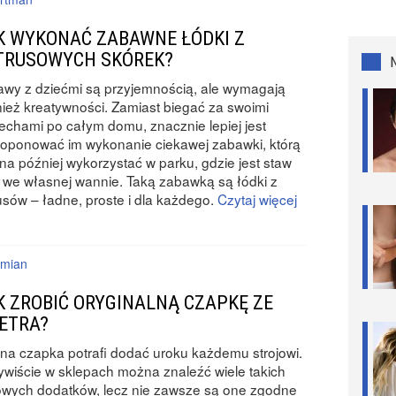
K WYKONAĆ ZABAWNE ŁÓDKI Z
TRUSOWYCH SKÓREK?
wy z dziećmi są przyjemnością, ale wymagają
ież kreatywności. Zamiast biegać za swoimi
echami po całym domu, znacznie lepiej jest
oponować im wykonanie ciekawej zabawki, którą
a później wykorzystać w parku, gdzie jest staw
 we własnej wannie. Taką zabawką są łódki z
usów – ładne, proste i dla każdego.
Czytaj więcej
mian
K ZROBIĆ ORYGINALNĄ CZAPKĘ ZE
ETRA?
a czapka potrafi dodać uroku każdemu strojowi.
wiście w sklepach można znaleźć wiele takich
wych dodatków, lecz nie zawsze są one zgodne