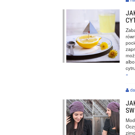
JA
CY
Zaba
równ
poci
zapr
możn
albo
cytr
»
da
JA
SW
Modn
Oczy
zimo