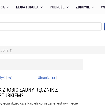
RIA
MODA I URODA
PODRÓŻE
ZDROWIE
WI
strona 4)
tyki
Ubrania
40
56
K ZROBIĆ ŁADNY RĘCZNIK Z
PTURKIEM?
yjęciu dziecka z kąpieli konieczne jest owinięcie