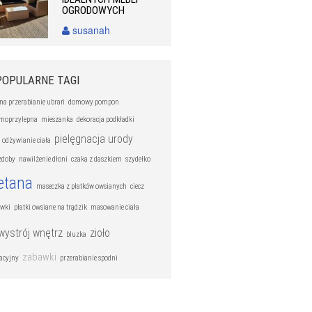
OGRODOWYCH
susanah
POPULARNE TAGI
na przerabianie ubrań
domowy pompon
amoprzylepna
mieszanka
dekoracja podkładki
pielęgnacja urody
odżywianie ciała
ozdoby
nawilżenie dłoni
czaka z daszkiem
szydełko
etana
maseczka z płatków owsianych
ciecz
ówki
płatki owsiane na trądzik
masowanie ciała
wystrój wnętrz
zioło
bluzka
zabawki
kacyjny
przerabianie spodni