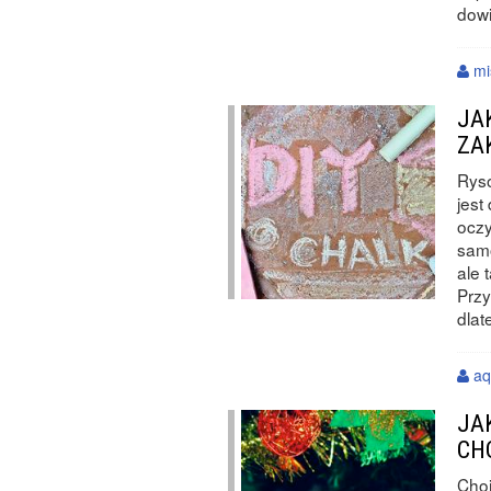
dowi
mi
JA
ZA
Ryso
jest
oczy
samo
ale 
Przy
dlat
aq
JA
CH
Cho