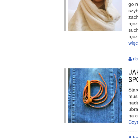
go r
szyb
zach
ręcz
such
ręcz
więc
ric
JA
SP
Star
musz
nada
ubra
na c
Czyt
ha