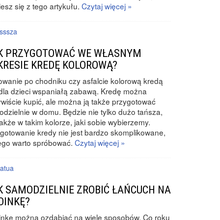
esz się z tego artykułu.
Czytaj więcej »
sssza
K PRZYGOTOWAĆ WE WŁASNYM
KRESIE KREDĘ KOLOROWĄ?
wanie po chodniku czy asfalcie kolorową kredą
 dla dzieci wspaniałą zabawą. Kredę można
wiście kupić, ale można ją także przygotować
dzielnie w domu. Będzie nie tylko dużo tańsza,
także w takim kolorze, jaki sobie wybierzemy.
gotowanie kredy nie jest bardzo skomplikowane,
ego warto spróbować.
Czytaj więcej »
atua
K SAMODZIELNIE ZROBIĆ ŁAŃCUCH NA
OINKĘ?
inkę można ozdabiać na wiele sposobów. Co roku