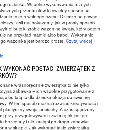
jego dziecka. Wspólne wykonywanie różnych
stycznych przedmiotów to świetny sposób na
dzanie razem wolnego czasu. Dziecko na pewno
ucieszy, jeśli mu pokażemy, jak w prosty sposób
wykłej butelki zrobić wazon na kwiaty, który potem
ruje na przykład mamie albo babci. Wykonanie
ego wazonika jest bardzo proste.
Czytaj więcej »
lo
K WYKONAĆ POSTACI ZWIERZĄTEK Z
RKÓW?
nane własnoręcznie zwierzątka to nie tylko
kcyjna zabawka – ich wspólne przygotowanie z
 albo tatą to dla dziecka okazja do świetnej
wy. W ten sposób można rozwijać kreatywność i
nt plastyczny swojej pociechy. A czas spędzony
m przy przygotowywaniu zwierzątek jest po
tu bezcenny i nie zastąpi go droga zabawka
ona w sklepie. Jak wykonać takie zwierzątka,