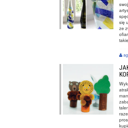
swo
arty
spę
się 
ze z
ofia
taki
ag
JA
KO
Wyko
atra
mamą
zaba
tale
raze
pros
kupi