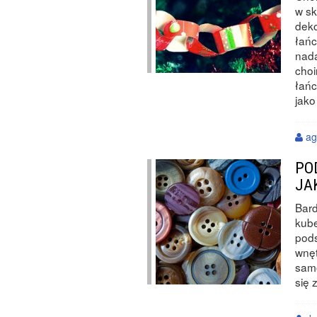
w sk
deko
łańc
nada
choi
łańc
jako
ag
PO
JA
Bard
kub
pod
wnęt
samo
się 