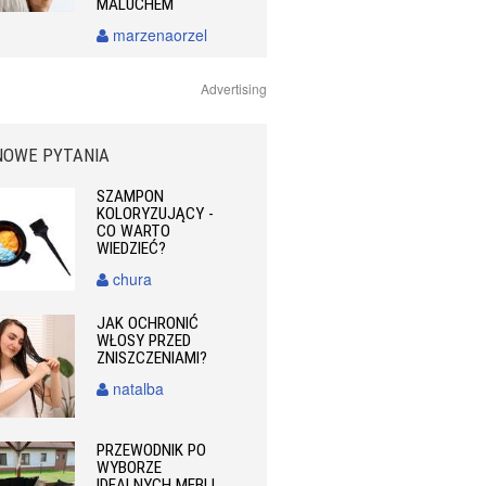
MALUCHEM
marzenaorzel
Advertising
NOWE PYTANIA
SZAMPON
KOLORYZUJĄCY -
CO WARTO
WIEDZIEĆ?
chura
JAK OCHRONIĆ
WŁOSY PRZED
ZNISZCZENIAMI?
natalba
PRZEWODNIK PO
WYBORZE
IDEALNYCH MEBLI