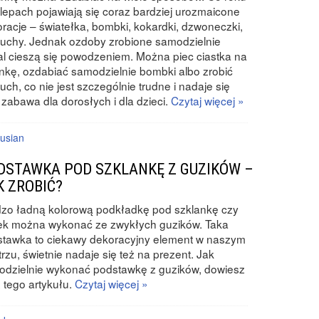
lepach pojawiają się coraz bardziej urozmaicone
racje – światełka, bombki, kokardki, dzwoneczki,
uchy. Jednak ozdoby zrobione samodzielnie
l cieszą się powodzeniem. Można piec ciastka na
nkę, ozdabiać samodzielnie bombki albo zrobić
uch, co nie jest szczególnie trudne i nadaje się
 zabawa dla dorosłych i dla dzieci.
Czytaj więcej »
usian
DSTAWKA POD SZKLANKĘ Z GUZIKÓW –
K ZROBIĆ?
zo ładną kolorową podkładkę pod szklankę czy
ek można wykonać ze zwykłych guzików. Taka
stawka to ciekawy dekoracyjny element w naszym
rzu, świetnie nadaje się też na prezent. Jak
dzielnie wykonać podstawkę z guzików, dowiesz
z tego artykułu.
Czytaj więcej »