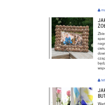
ma
JA
ŻO
Zbie
spac
nag
ciek
dowi
cza
będz
wspó
te
JA
BU
Wart