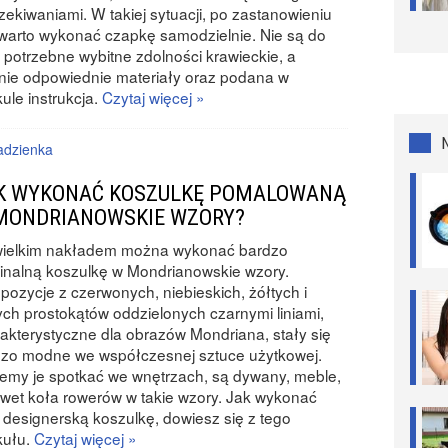
zekiwaniami. W takiej sytuacji, po zastanowieniu
 warto wykonać czapkę samodzielnie. Nie są do
 potrzebne wybitne zdolności krawieckie, a
nie odpowiednie materiały oraz podana w
kule instrukcja.
Czytaj więcej »
dzienka
K WYKONAĆ KOSZULKĘ POMALOWANĄ
MONDRIANOWSKIE WZORY?
wielkim nakładem można wykonać bardzo
inalną koszulkę w Mondrianowskie wzory.
ozycje z czerwonych, niebieskich, żółtych i
ych prostokątów oddzielonych czarnymi liniami,
akterystyczne dla obrazów Mondriana, stały się
dzo modne we współczesnej sztuce użytkowej.
my je spotkać we wnętrzach, są dywany, meble,
wet koła rowerów w takie wzory. Jak wykonać
 designerską koszulkę, dowiesz się z tego
kułu.
Czytaj więcej »