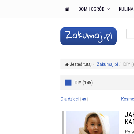
DOM I OGRÓD
KULINA
Jesteś tutaj
Zakumaj.pl
DIY (
DIY (145)
Dla dzieci
Kosme
49
JA
KA
Po w