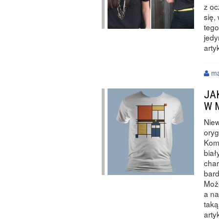
z oc
się,
tego
jedy
arty
ma
JA
W 
Nie
oryg
Komp
biał
char
bar
Może
a na
taką
arty