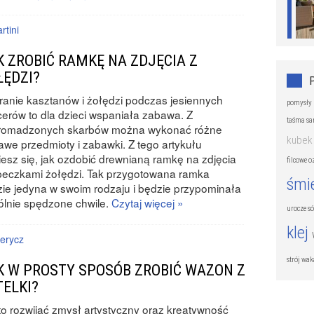
rtini
K ZROBIĆ RAMKĘ NA ZDJĘCIA Z
ŁĘDZI?
ranie kasztanów i żołędzi podczas jesiennych
pomysły 
erów to dla dzieci wspaniała zabawa. Z
taśma s
romadzonych skarbów można wykonać różne
kubek
awe przedmioty i zabawki. Z tego artykułu
esz się, jak ozdobić drewnianą ramkę na zdjęcia
filcowe 
peczkami żołędzi. Tak przygotowana ramka
śmi
ie jedyna w swoim rodzaju i będzie przypominała
lnie spędzone chwile.
Czytaj więcej »
urocze s
klej
terycz
strój wa
K W PROSTY SPOSÓB ZROBIĆ WAZON Z
TELKI?
o rozwijać zmysł artystyczny oraz kreatywność