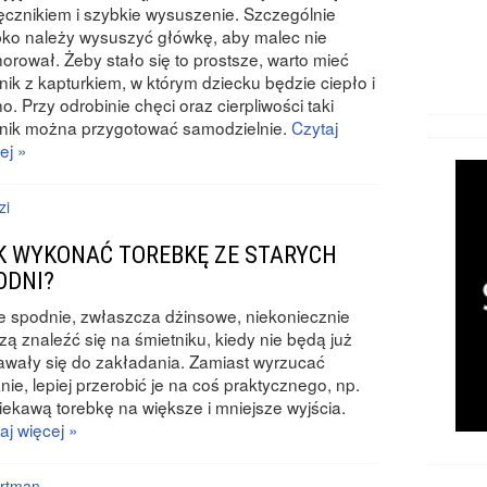
ęcznikiem i szybkie wysuszenie. Szczególnie
ko należy wysuszyć główkę, aby malec nie
orował. Żeby stało się to prostsze, warto mieć
nik z kapturkiem, w którym dziecku będzie ciepło i
o. Przy odrobinie chęci oraz cierpliwości taki
nik można przygotować samodzielnie.
Czytaj
ej »
zi
K WYKONAĆ TOREBKĘ ZE STARYCH
ODNI?
e spodnie, zwłaszcza dżinsowe, niekoniecznie
ą znaleźć się na śmietniku, kiedy nie będą już
wały się do zakładania. Zamiast wyrzucać
nie, lepiej przerobić je na coś praktycznego, np.
iekawą torebkę na większe i mniejsze wyjścia.
aj więcej »
rtman