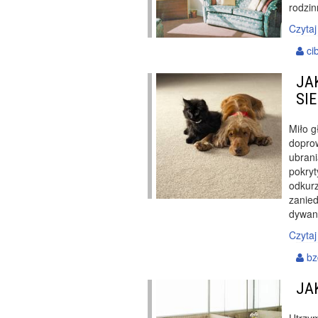
rodzin
Czytaj
ci
JA
SIE
Miło g
doprow
ubran
pokryt
odkur
zanied
dywan
Czytaj
bz
JA