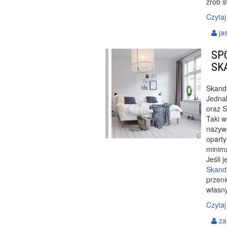
zrób s
Czytaj
ja
SP
SK
Skandy
Jedna
oraz S
Taki w
nazywa
oparty
minima
Jeśli 
Skand
przen
własn
Czytaj
za