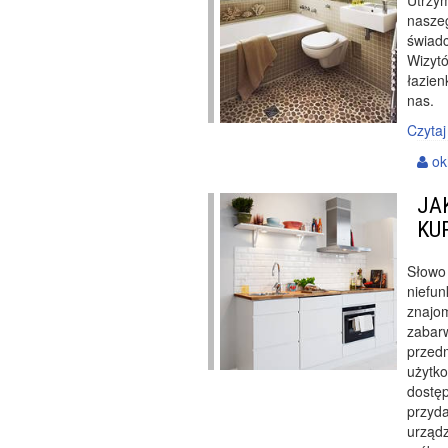
Utrzy
nasze
świadc
Wizytó
łazien
nas.
Czytaj
ok
JA
KU
Słowo 
niefun
znajom
zabarw
przedm
użytko
dostęp
przyd
urządz