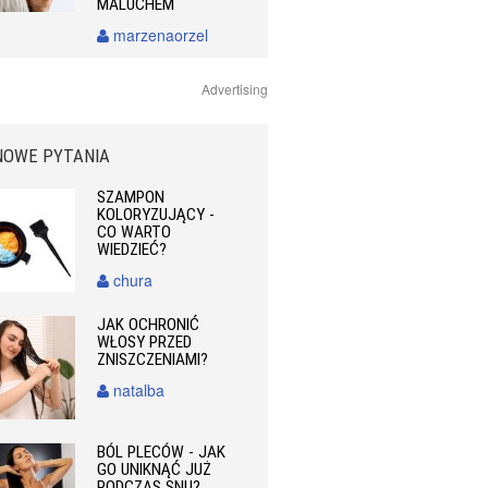
MALUCHEM
marzenaorzel
Advertising
NOWE PYTANIA
SZAMPON
KOLORYZUJĄCY -
CO WARTO
WIEDZIEĆ?
chura
JAK OCHRONIĆ
WŁOSY PRZED
ZNISZCZENIAMI?
natalba
BÓL PLECÓW - JAK
GO UNIKNĄĆ JUŻ
PODCZAS SNU?