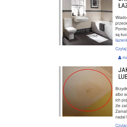
ŁA
Wiado
przeci
Pomies
są kuc
łazien
Czytaj
ma
JA
LU
Brzydk
albo s
ich po
źle za
Zamalo
nadal 
Czytaj