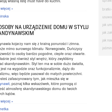
upraw
woją własną listę
must have
do kuchni.
 więcej »
bratk
sinska
usuwan
jak u
OSOBY NA URZĄDZENIE DOMU W STYLU
ANDYNAWSKIM
jak za
jak na
nawia kojarzy nam się z krainą ponurości i zimna.
jaśmi
kże mimo surowego klimatu Norwegowie, Duńczycy
zwedzi to osoby bardzo pogodne, ciepłe oraz otwarte.
łaśnie jest również styl wnętrz, który zwykliśmy
ć skandynawskim. Styl ten ma w sobie dużo światła,
 jest na wygodzie oraz funkcjonalizmie, dąży do
lizmu, więc będzie pasował do małych powierzchni.
jesteś zafascynowany tym, jak mieszka się w
ynawii
, poznaj kilka wskazówek, które pomogą ci
ieść atmosferę skandynawskiego domu do twoich
ych kątów.
 więcej »
netka