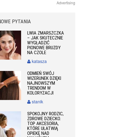
Advertising
NOWE PYTANIA
LWIA ZMARSZCZKA
– JAK SKUTECZNIE
WYGŁADZIĆ
PIONOWE BRUZDY
NA CZOLE
katasza
ODMIEŃ SWÓJ
WIZERUNEK DZIĘKI
NAJNOWSZYM
TRENDOM W
KOLORYZACJI
stanik
SPOKOJNY RODZIC,
ZDROWE DZIECKO.
TOP AKCESORIA,
KTÓRE UŁATWIĄ
OPIEKĘ NAD