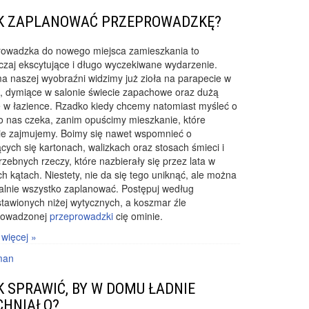
K ZAPLANOWAĆ PRZEPROWADZKĘ?
rowadzka do nowego miejsca zamieszkania to
zaj ekscytujące i długo wyczekiwane wydarzenie.
 naszej wyobraźni widzimy już zioła na parapecie w
, dymiące w salonie świecie zapachowe oraz dużą
 w łazience. Rzadko kiedy chcemy natomiast myśleć o
o nas czeka, zanim opuścimy mieszkanie, które
ie zajmujemy. Boimy się nawet wspomnieć o
ących się kartonach, walizkach oraz stosach śmieci i
rzebnych rzeczy, które nazbierały się przez lata w
h kątach. Niestety, nie da się tego uniknąć, ale można
alnie wszystko zaplanować. Postępuj według
tawionych niżej wytycznych, a koszmar źle
rowadzonej
przeprowadzki
cię ominie.
 więcej »
man
K SPRAWIĆ, BY W DOMU ŁADNIE
CHNIAŁO?