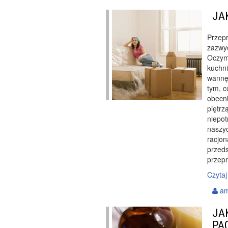
JA
Przep
zazwyc
Oczyma
kuchni
wannę
tym, c
obecn
piętrz
niepot
naszyc
racjon
przeds
przep
Czytaj
a
JA
PA