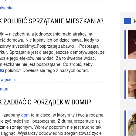
kisanka
K POLUBIĆ SPRZĄTANIE MIESZKANIA?
ki – niezbędna, a jednocześnie mało atrakcyjna
ść domowa. Nie lubimy ich od dzieciństwa, kiedy to
zerwy słyszeliśmy:„Posprzątaj zabawki”, „Posprzątaj
rku”. Sprzątanie jest dlatego jeszcze demotywujące, że
dzie jego efektów nie widać. Za to świetnie widać,
mieszkanie nie jest posprzątane. Co zrobić, żeby
ki
polubić? Dowiesz się tego z naszych porad.
 więcej »
atua
K ZADBAĆ O PORZĄDEK W DOMU?
y i zadbany
dom
to miejsce, w którym ty i twoja rodzina
e żyć radośnie i bezpiecznie. Z dumą prezentuje się
zinie i znajomym. Wbrew pozorom nie jest trudno taki
osiągnąć. Wystarczy odpowiednio zorganizować życie