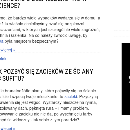
ZIENCE?
mo, że bardzo wiele wypadków wydarza się w domu, a
eż tu właśnie chcielibyśmy czuć się bezpieczni.
zczeniami, w których jest szczególnie wiele zagrożeń,
hnia i łazienka. Na co należy zwrócić uwagę, by
ka
była miejscem bezpiecznym?
 więcej »
lak
K POZBYĆ SIĘ ZACIEKÓW ZE ŚCIANY
B SUFITU?
ie brunatnożółte plamy, które pojawiły się na ścianie
uficie i szpecą twoje mieszkanie, to
zacieki
. Przyczyną
jawienia się jest wilgoć. Wystarczy nieszczelna rynna,
izolowany dach, pęknięta rura – i mamy problem.
wywanie zacieku nic nie da, po wyschnięciu farby
będzie widoczny. Jak sobie z tym poradzić?
 więcej »