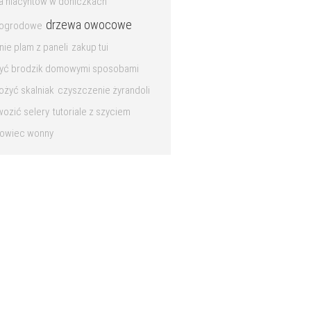
a hiacyntów w doniczkach
drzewa owocowe
i ogrodowe
ie plam z paneli
zakup tui
myć brodzik domowymi sposobami
łożyć skalniak
czyszczenie żyrandoli
wozić selery
tutoriale z szyciem
nowiec wonny