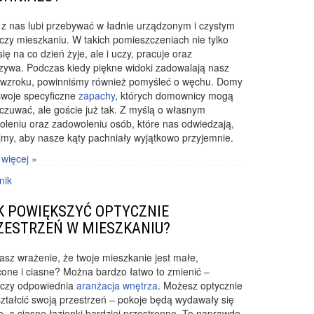
z nas lubi przebywać w ładnie urządzonym i czystym
zy mieszkaniu. W takich pomieszczeniach nie tylko
się na co dzień żyje, ale i uczy, pracuje oraz
zywa. Podczas kiedy piękne widoki zadowalają nasz
 wzroku, powinniśmy również pomyśleć o węchu. Domy
swoje specyficzne
zapachy
, których domownicy mogą
czuwać, ale goście już tak. Z myślą o własnym
leniu oraz zadowoleniu osób, które nas odwiedzają,
my, aby nasze kąty pachniały wyjątkowo przyjemnie.
 więcej »
nik
K POWIĘKSZYĆ OPTYCZNIE
ZESTRZEŃ W MIESZKANIU?
sz wrażenie, że twoje mieszkanie jest małe,
one i ciasne? Można bardzo łatwo to zmienić –
rczy odpowiednia
aranżacja wnętrza
. Możesz optycznie
ztałcić swoją przestrzeń – pokoje będą wydawały się
, a ciasne łazienki bardziej przestronne. To naprawdę