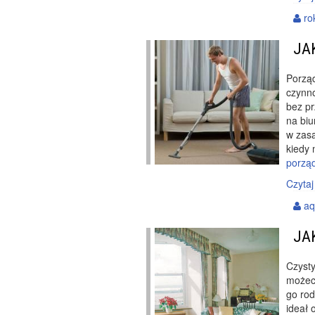
ro
JA
Porząd
czynno
bez pr
na biu
w zasa
kiedy 
porząd
Czytaj
aq
JA
Czyst
możeci
go rod
ideał 