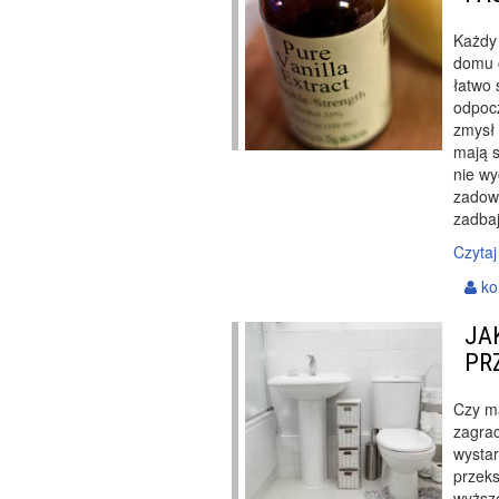
Każdy 
domu c
łatwo 
odpoc
zmysł
mają 
nie wy
zadowo
zadbaj
Czytaj
ko
JA
PR
Czy ma
zagrac
wysta
przeks
wyższe