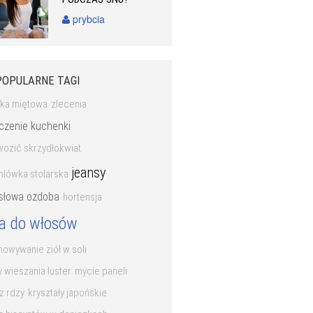
prybcia
POPULARNE TAGI
nka miętowa
zlecenia
czenie kuchenki
wozić skrzydłokwiat
jeansy
hlówka stolarska
łowa ozdoba
hortensja
ba do włosów
owywanie ziół w soli
 wieszania luster
mycie paneli
z rdzy
kryształy japońskie