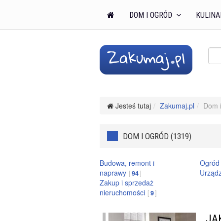
DOM I OGRÓD
KULINA
Jesteś tutaj
Zakumaj.pl
Dom i
DOM I OGRÓD (1319)
Budowa, remont i
Ogród
naprawy
Urząd
94
Zakup i sprzedaż
nieruchomości
9
JA