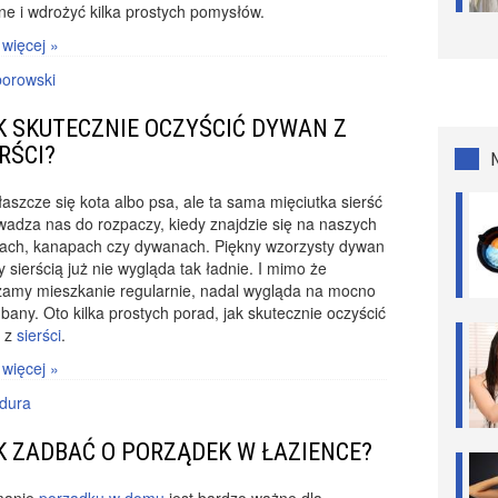
ne i wdrożyć kilka prostych pomysłów.
 więcej »
borowski
K SKUTECZNIE OCZYŚCIĆ DYWAN Z
RŚCI?
łaszcze się kota albo psa, ale ta sama mięciutka sierść
adza nas do rozpaczy, kiedy znajdzie się na naszych
iach, kanapach czy dywanach. Piękny wzorzysty dywan
y sierścią już nie wygląda tak ładnie. I mimo że
zamy mieszkanie regularnie, nadal wygląda na mocno
bany. Oto kilka prostych porad, jak skutecznie oczyścić
 z
sierści
.
 więcej »
dura
K ZADBAĆ O PORZĄDEK W ŁAZIENCE?