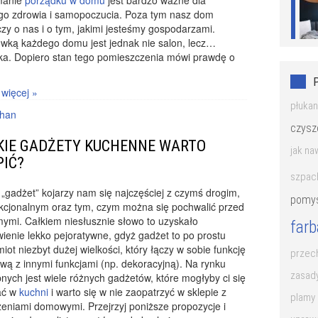
manie
porządku w domu
jest bardzo ważne dla
go zdrowia i samopoczucia. Poza tym nasz dom
zy o nas i o tym, jakimi jesteśmy gospodarzami.
wką każdego domu jest jednak nie salon, lecz…
ka. Dopiero stan tego pomieszczenia mówi prawdę o
 więcej »
płuka
han
czysz
KIE GADŻETY KUCHENNE WARTO
jak na
PIĆ?
szpac
„gadżet” kojarzy nam się najczęściej z czymś drogim,
pomys
kcjonalnym oraz tym, czym można się pochwalić przed
ymi. Całkiem niesłusznie słowo to uzyskało
far
ienie lekko pejoratywne, gdyż gadżet to po prostu
iot niezbyt dużej wielkości, który łączy w sobie funkcję
przech
wą z innymi funkcjami (np. dekoracyjną). Na rynku
zasady
nych jest wiele różnych gadżetów, które mogłyby ci się
ać w
kuchni
i warto się w nie zaopatrzyć w sklepie z
plamy 
eniami domowymi. Przejrzyj poniższe propozycje i