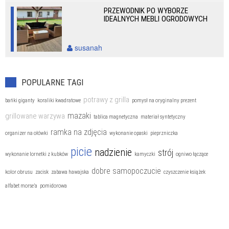
PRZEWODNIK PO WYBORZE
IDEALNYCH MEBLI OGRODOWYCH
susanah
POPULARNE TAGI
potrawy z grilla
bańki giganty
koraliki kwadratowe
pomysł na oryginalny prezent
mazaki
grillowane warzywa
tablica magnetyczna
materiał syntetyczny
ramka na zdjęcia
organizer na ołówki
wykonanie opaski
pieprzniczka
picie
nadzienie
strój
wykonanie lornetki z kubków
kamyczki
ogniwo łączące
dobre samopoczucie
kolor obrusu
zacisk
zabawa hawajska
czyszczenie książek
alfabet morse’a
pomidorowa