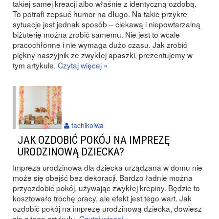
takiej samej kreacji albo właśnie z identyczną ozdobą.
To potrafi zepsuć humor na długo. Na takie przykre
sytuacje jest jednak sposób – ciekawą i niepowtarzalną
biżuterię można zrobić samemu. Nie jest to wcale
pracochłonne i nie wymaga dużo czasu. Jak zrobić
piękny naszyjnik ze zwykłej apaszki, prezentujemy w
tym artykule.
Czytaj więcej »
tachikoiwa
JAK OZDOBIĆ POKÓJ NA IMPREZĘ
URODZINOWĄ DZIECKA?
Impreza urodzinowa dla dziecka urządzana w domu nie
może się obejść bez dekoracji. Bardzo ładnie można
przyozdobić pokój, używając zwykłej krepiny. Będzie to
kosztowało trochę pracy, ale efekt jest tego wart. Jak
ozdobić pokój na imprezę urodzinową dziecka, dowiesz
się z tego artykułu.
Czytaj więcej »