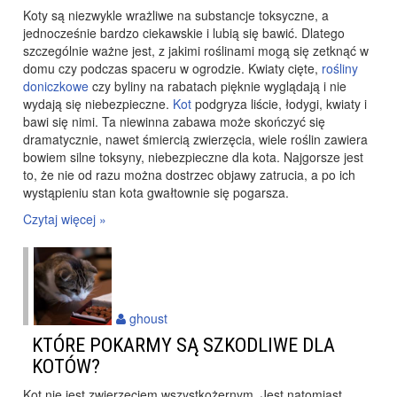
Koty są niezwykle wrażliwe na substancje toksyczne, a
jednocześnie bardzo ciekawskie i lubią się bawić. Dlatego
szczególnie ważne jest, z jakimi roślinami mogą się zetknąć w
domu czy podczas spaceru w ogrodzie. Kwiaty cięte,
rośliny
doniczkowe
czy byliny na rabatach pięknie wyglądają i nie
wydają się niebezpieczne.
Kot
podgryza liście, łodygi, kwiaty i
bawi się nimi. Ta niewinna zabawa może skończyć się
dramatycznie, nawet śmiercią zwierzęcia, wiele roślin zawiera
bowiem silne toksyny, niebezpieczne dla kota. Najgorsze jest
to, że nie od razu można dostrzec objawy zatrucia, a po ich
wystąpieniu stan kota gwałtownie się pogarsza.
Czytaj więcej »
ghoust
KTÓRE POKARMY SĄ SZKODLIWE DLA
KOTÓW?
Kot nie jest zwierzęciem wszystkożernym. Jest natomiast