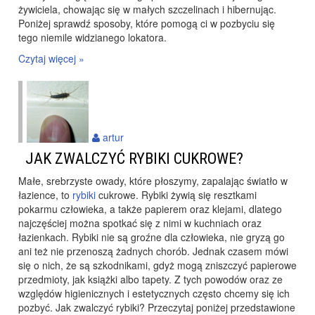
żywiciela, chowając się w małych szczelinach i hibernując.
Poniżej sprawdź sposoby, które pomogą ci w pozbyciu się
tego niemile widzianego lokatora.
Czytaj więcej »
artur
JAK ZWALCZYĆ RYBIKI CUKROWE?
Małe, srebrzyste owady, które płoszymy, zapalając światło w
łazience, to
rybiki
cukrowe. Rybiki żywią się resztkami
pokarmu człowieka, a także papierem oraz klejami, dlatego
najczęściej można spotkać się z nimi w kuchniach oraz
łazienkach. Rybiki nie są groźne dla człowieka, nie gryzą go
ani też nie przenoszą żadnych chorób. Jednak czasem mówi
się o nich, że są szkodnikami, gdyż mogą zniszczyć papierowe
przedmioty, jak książki albo tapety. Z tych powodów oraz ze
względów higienicznych i estetycznych często chcemy się ich
pozbyć. Jak zwalczyć rybiki? Przeczytaj poniżej przedstawione