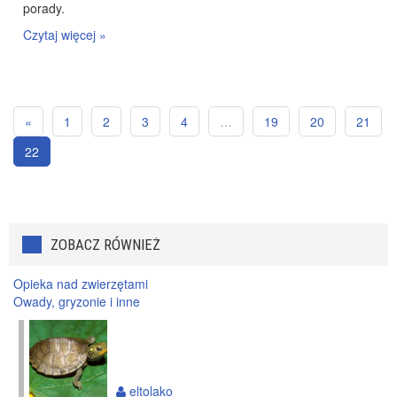
porady.
Czytaj więcej »
«
1
2
3
4
…
19
20
21
22
ZOBACZ RÓWNIEŻ
Opieka nad zwierzętami
Owady, gryzonie i inne
eltolako