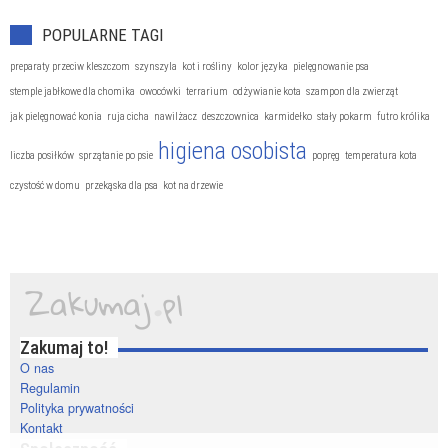
POPULARNE TAGI
preparaty przeciw kleszczom
szynszyla
kot i rośliny
kolor języka
pielęgnowanie psa
stemple jabłkowe dla chomika
owocówki
terrarium
odżywianie kota
szampon dla zwierząt
jak pielęgnować konia
ruja cicha
nawilżacz
deszczownica
karmidełko
stały pokarm
futro królika
higiena osobista
liczba posiłków
sprzątanie po psie
popręg
temperatura kota
czystość w domu
przekąska dla psa
kot na drzewie
Zakumaj to!
O nas
Regulamin
Polityka prywatności
Kontakt