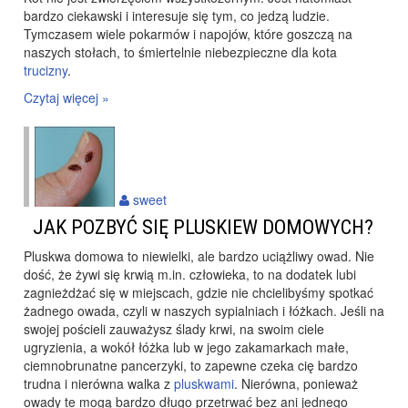
bardzo ciekawski i interesuje się tym, co jedzą ludzie.
Tymczasem wiele pokarmów i napojów, które goszczą na
naszych stołach, to śmiertelnie niebezpieczne dla kota
trucizny
.
Czytaj więcej »
sweet
JAK POZBYĆ SIĘ PLUSKIEW DOMOWYCH?
Pluskwa domowa to niewielki, ale bardzo uciążliwy owad. Nie
dość, że żywi się krwią m.in. człowieka, to na dodatek lubi
zagnieżdżać się w miejscach, gdzie nie chcielibyśmy spotkać
żadnego owada, czyli w naszych sypialniach i łóżkach. Jeśli na
swojej pościeli zauważysz ślady krwi, na swoim ciele
ugryzienia, a wokół łóżka lub w jego zakamarkach małe,
ciemnobrunatne pancerzyki, to zapewne czeka cię bardzo
trudna i nierówna walka z
pluskwami
. Nierówna, ponieważ
owady te mogą bardzo długo przetrwać bez ani jednego