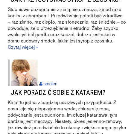
Stopniowe pożegnanie z zimą nie oznacza, że od razu
koniec z chorobami. Przedwiośnie potrafi być zdradliwe
– raz zimno, raz ciepło, raz słonecznie, raz śnieżnie – co
powoduje, że o przeziębienie nietrudno. Żeby szybko
zwalczyć ból gardła oraz kaszel, dobrze jest mieć w
domu cudowny środek, jakim jest syrop z czosnku.
Czytaj więcej »
smolen
JAK PORADZIĆ SOBIE Z KATAREM?
Katar to jedna z bardziej uciążliwych przypadłości. Z
nosa leje się nieprzyjemna woda, zbiera się ropa,
oddychanie jest utrudnione. Im dłużej katar trwa, tym
bardziej jest męczący. Niestety, okres jesienno-zimowy,
jak również przedwiośnie to okresy zwiększonego ryzyka
pojawienia się kataru, zarówno u dzieci, jak i u