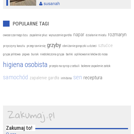
susanah
POPULARNE TAGI
rozmaryn
napar
owoce czarnego bzu
zapalenie płuc
wysuszenie gardła
działanie miodu
grzyby
sztućce
przyczyny kaszlu
przegrzanie się
obniżanie gorączki u dzieci
grypa jelitowa
pigwa
burak
niedoleczona grypa
bańki
aplikowanie leków do nosa
higiena osobista
przepis na syrop z cebuli
bolesne zapalenie zatok
samochód
sen
receptura
zapalenie gardła
inhibina
Zakumaj to!