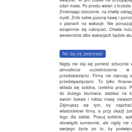
zdań maila. Po prostu wstań z krzesła
Zmieniając otoczenie, na chwilę odcią
myśli. Zrób sobie pyszną kawę i poro
o planach na wakacje. Nie poruszaj
wzajemnie się nakręcać. Chwila rozl
weekendzie albo wakacjach będzie skut
Nie daj się zwariować
Nigdy nie daj się ponieść sztucznie 
atmosferze uczestniczenia 
przedsięwzięciu. Firmy nie zajmują 
przedsięwzięciami. To tylko finans
składa się solidna, rzetelna praca. 
do dużego biurowca, siadasz na kr
swoim boksie i robisz masę nieważn
Zajmujesz się tym, by napchać
właścicielowi firmy, a przy okazji za
tego dla siebie. Pracuj solidnie, wy
obowiązki sumiennie, ale nigdy nie 
swojego życia po to, by poświęc