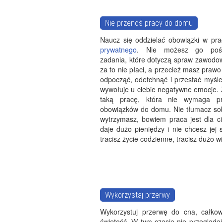
Nie przenoś pracy do domu
Naucz się oddzielać obowiązki w pr
prywatnego
. Nie możesz go poś
zadania, które dotyczą spraw zawodow
za to nie płaci, a przecież masz prawo
odpocząć, odetchnąć i przestać myśle
wywołuje u ciebie negatywne emocje. 
taką pracę, która nie wymaga pr
obowiązków do domu. Nie tłumacz sobi
wytrzymasz, bowiem praca jest dla ci
daje dużo pieniędzy i nie chcesz jej st
tracisz życie codzienne, tracisz dużo w
Wykorzystaj przerwy
Wykorzystuj przerwę do cna, całkow
świętość. W tym czasie nie przeglądaj