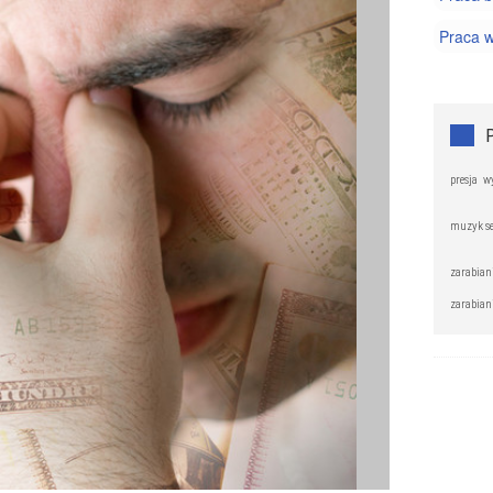
Praca 
Praca w
Praca w
Wolne 
presja
w
muzyk se
zarabian
zarabian