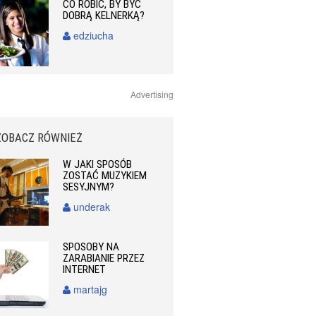
CO ROBIĆ, BY BYĆ
DOBRĄ KELNERKĄ?
edziucha
Advertising
ZOBACZ RÓWNIEŻ
W JAKI SPOSÓB
ZOSTAĆ MUZYKIEM
SESYJNYM?
underak
SPOSOBY NA
ZARABIANIE PRZEZ
INTERNET
martajg