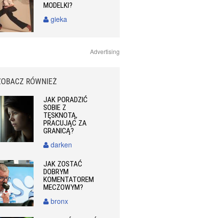
MODELKI?
gieka
Advertising
ZOBACZ RÓWNIEŻ
JAK PORADZIĆ
SOBIE Z
TĘSKNOTĄ,
PRACUJĄC ZA
GRANICĄ?
darken
JAK ZOSTAĆ
DOBRYM
KOMENTATOREM
MECZOWYM?
bronx