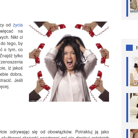
acy od
życia
więcać na
ych. Nikt ci
 do tego, by
ć o tym, co
Znajdź tylko
zenoszenia
e, iż jakoś
ebie dobra,
racić. Jeśli
ięcej.
icie odrywając się od obowiązków. Potraktuj ją jako
 służbowej skrzynki pocztowej ani nie dopisuj ostatnich