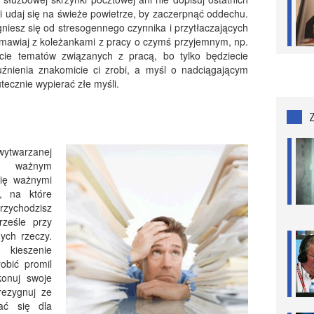
 i udaj się na świeże powietrze, by zaczerpnąć oddechu.
gniesz się od stresogennego czynnika i przytłaczających
zmawiaj z koleżankami z pracy o czymś przyjemnym, np.
cie tematów związanych z pracą, bo tylko będziecie
uźnienia znakomicie ci zrobi, a myśl o nadciągającym
ecznie wypierać złe myśli.
wytwarzanej
w ważnym
się ważnymi
e, na które
Przychodzisz
ześle przy
ych rzeczy.
 kieszenie
robić promil
konuj swoje
rezygnuj ze
ać się dla