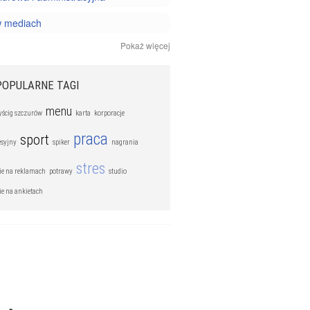
w mediach
Pokaż więcej
 reklamie i marketingu
 sprzedaży I nowych technologiach
POPULARNE TAGI
zawody
menu
yścig szczurów
karta
korporacje
praca
sport
syjny
spiker
nagrania
stres
ie na reklamach
potrawy
studio
ie na ankietach