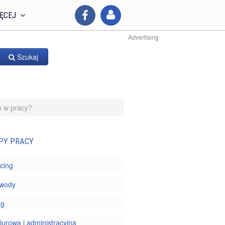
ĘCEJ
Advertising
Szukaj
m w pracy?
PY PRACY
cing
awody
ng
iurowa i administracyjna