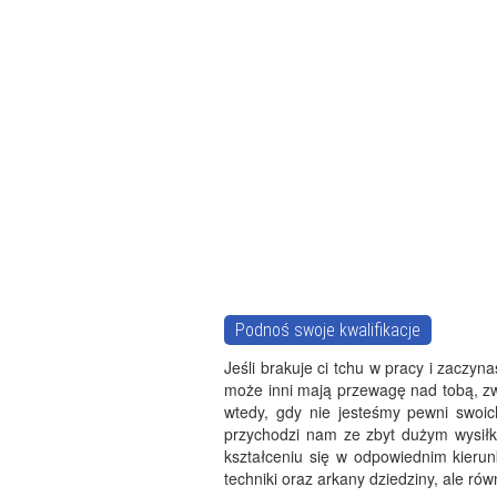
Podnoś swoje kwalifikacje
Jeśli brakuje ci tchu w pracy i zaczyn
może inni mają przewagę nad tobą, z
wtedy, gdy nie jesteśmy pewni swoi
przychodzi nam ze zbyt dużym wysiłkie
kształceniu się w odpowiednim kierun
techniki oraz arkany dziedziny, ale r