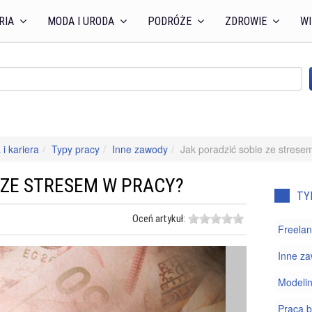
RIA
MODA I URODA
PODRÓŻE
ZDROWIE
WI
 i kariera
Typy pracy
Inne zawody
Jak poradzić sobie ze strese
 ZE STRESEM W PRACY?
TY
Oceń artykuł:
Freelan
Inne z
Modeli
Praca b