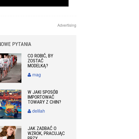
Advertising
NOWE PYTANIA
CO ROBIĆ, BY
ZOSTAĆ
MODELKĄ?
mag
W JAKI SPOSÓB
IMPORTOWAĆ
TOWARY Z CHIN?
delilah
JAK ZADBAĆ O
WZROK, PRACUJĄC
PRZY