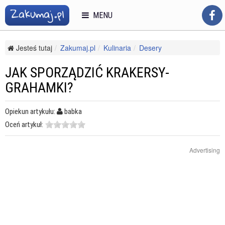
MENU
Jesteś tutaj
Zakumaj.pl
Kulinaria
Desery
Słodkie przekąski
Jak sporządzić krakersy-grahamki?
JAK SPORZĄDZIĆ KRAKERSY-
GRAHAMKI?
Opiekun artykułu:
babka
Oceń artykuł:
Advertising