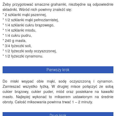
Żeby przygotować smaczne grahamki, niezbędne są odpowiednie
składniki. Wśród nich powinny znaleźć się:
* 2 szklanki mąki pszennej,
* 1/2 szklanki mąki pełnoziarnistej,
* 1/4 szklanki cukru brązowego,
* 1/4 szklanki miodu,
* 1/4 cukru pudru,
* 240 g masła,
* 3/4 łyżeczki soli,
* 1/2 łyżeczki sody oczyszczonej,
* 1/2 łyżeczki cynamonu.
Pierwszy krok
Do miski wsypać obie mąki, sodę oczyszczoną i cynamon.
Zamieszać wszystko łyżką. W drugiej misce połączyć ze sobą
cukier brązowy, cukier puder, miód oraz posiekane na kawałki
masło. Najlepiej wykonać to mikserem ustawionym na średnie
obroty. Całość miksowania powinna trwać 1 – 2 minuty.
Drugi krok