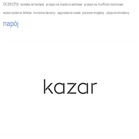
orzechy
torebka od herbaty
przepis na masło orzechowe
przepis na muffinki malinowe
wykorzystanie żelków
mrożone banany
zagniatanie ciasta
prażone migdały
ubijanie śmietany
napój