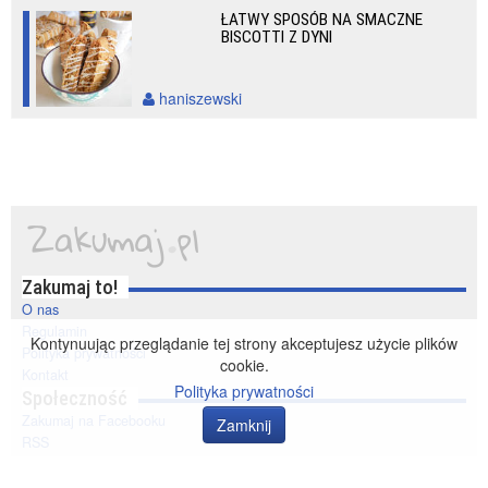
ŁATWY SPOSÓB NA SMACZNE
BISCOTTI Z DYNI
haniszewski
Zakumaj to!
O nas
Regulamin
Kontynuując przeglądanie tej strony akceptujesz użycie plików
Polityka prywatności
cookie.
Kontakt
Polityka prywatności
Społeczność
Zakumaj na Facebooku
Zamknij
RSS
© 2014-2020 zakumaj.pl. Wszelkie prawa zastrzeżone