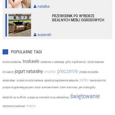
natalba
PRZEWODNIK PO WYBORZE
IDEALNYCH MEBLI OGRODOWYCH
susanah
POPULARNE TAGI
truskawki
kruche ciasteczka
ciasteczka z czekoladą
gofry w gofrownicy
wiórki koksowe
pieczenie
jogurt naturalny
wróżba
chrupanie
przepis na ciastka
jabłka
włoski deser
przepis na kulki owsiane
sposób przygotowania pekanów
twarde pierniki
przepis na galaretkę jak piwo
draże
domowe krówki
dżem malinowy
jak zrobić gofry
świętowanie
składniki na muffinki
przepis na niemiecki mus czekoladowy
mama
nadzienie orzechowe