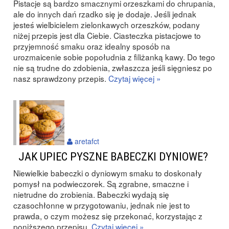
Pistacje są bardzo smacznymi orzeszkami do chrupania,
ale do innych dań rzadko się je dodaje. Jeśli jednak
jesteś wielbicielem zielonkawych orzeszków, podany
niżej przepis jest dla Ciebie. Ciasteczka pistacjowe to
przyjemność smaku oraz idealny sposób na
urozmaicenie sobie popołudnia z filiżanką kawy. Do tego
nie są trudne do zdobienia, zwłaszcza jeśli sięgniesz po
nasz sprawdzony przepis.
Czytaj więcej »
aretafct
JAK UPIEC PYSZNE BABECZKI DYNIOWE?
Niewielkie babeczki o dyniowym smaku to doskonały
pomysł na podwieczorek. Są zgrabne, smaczne i
nietrudne do zrobienia. Babeczki wydają się
czasochłonne w przygotowaniu, jednak nie jest to
prawda, o czym możesz się przekonać, korzystając z
poniższego przepisu.
Czytaj więcej »