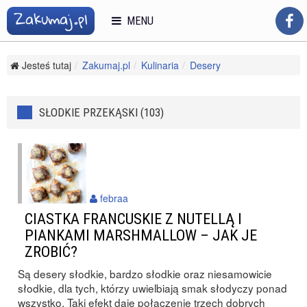
MENU
Jesteś tutaj
Zakumaj.pl
Kulinaria
Desery
Słodkie przekąski
SŁODKIE PRZEKĄSKI (103)
febraa
CIASTKA FRANCUSKIE Z NUTELLĄ I
PIANKAMI MARSHMALLOW – JAK JE
ZROBIĆ?
Są desery słodkie, bardzo słodkie oraz niesamowicie
słodkie, dla tych, którzy uwielbiają smak słodyczy ponad
wszystko. Taki efekt daje połączenie trzech dobrych