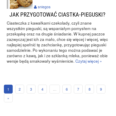
sniegos
JAK PRZYGOTOWAĆ CIASTKA-PIEGUSKI?
Ciasteczka z kawałkami czekolady, czyli znane
wszystkim pieguski, są wspaniałym pomysłem na
przekąskę oraz na drugie śniadanie. W kupnej paczce
zazwyczaj jest ich za mało, chce się więcej i więcej, więc
najlepiej spełnić tę zachciankę, przygotowując pieguski
samodzielnie. Po wykonaniu tego można podawać je
zarówno z kawą, jak i ze szklanką mleka, ponieważ obie
wersje będą smakowały wyśmienicie.
Czytaj więcej »
1
2
3
4
…
6
7
8
9
»