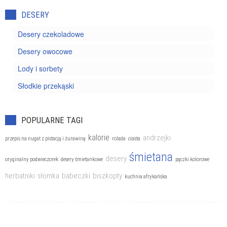
DESERY
Desery czekoladowe
Desery owocowe
Lody i sorbety
Słodkie przekąski
POPULARNE TAGI
kalorie
andrzejki
przepis na nugat z pistacją i żurawiną
rolada
ciasta
śmietana
desery
oryginalny podwieczorek
desery śmietankowe
pączki kolorowe
herbatniki
słomka
babeczki
biszkopty
kuchnia afrykańska