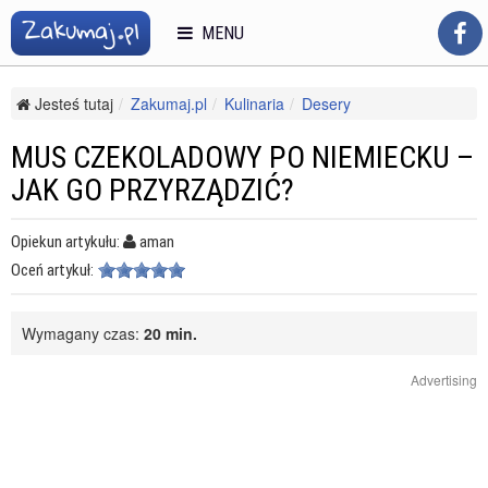
MENU
Jesteś tutaj
Zakumaj.pl
Kulinaria
Desery
Słodkie przekąski
Mus czekoladowy po niemiecku – jak go przyrządzić?
MUS CZEKOLADOWY PO NIEMIECKU –
JAK GO PRZYRZĄDZIĆ?
Opiekun artykułu:
aman
Oceń artykuł:
Wymagany czas:
20 min.
Advertising