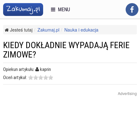
MENU
Jesteś tutaj
Zakumaj.pl
Nauka i edukacja
Podstawówka i gimnazjum
Problemy szkolne i wychowawcze
Kiedy dokładnie wypadają ferie zimowe?
KIEDY DOKŁADNIE WYPADAJĄ FERIE
ZIMOWE?
Opiekun artykułu:
kaprin
Oceń artykuł:
Advertising