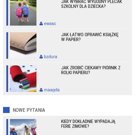
JAK WYBRAĆ WYGODNY PLECAK
SZKOLNY DLA DZIECKA?
ewasc
JAK ŁATWO OPRAWIĆ KSIĄŻKĘ
W PAPIER?
bzdura
JAK ZROBIĆ CIEKAWY PIÓRNIK Z
ROLKI PAPIERU?
maagda
NOWE PYTANIA
KIEDY DOKŁADNIE WYPADAJĄ
FERIE ZIMOWE?