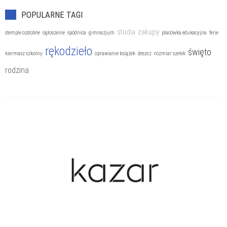
POPULARNE TAGI
studia
zakupy
stemple ozdobne
ogłoszenie
spódnica
gimnazjum
placówka edukacyjna
ferie
rękodzieło
święto
kiermasz szkolny
oprawianie książek
deszcz
rozmiar szelek
rodzina