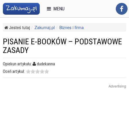
MENU
Jesteś tutaj
Zakumaj.pl
Biznes i firma
Reklama i public relations
Reklama w Internecie
Pisanie e-booków – podstawowe zasady
PISANIE E-BOOKÓW – PODSTAWOWE
ZASADY
Opiekun artykułu:
dudekanna
Oceń artykuł:
Advertising