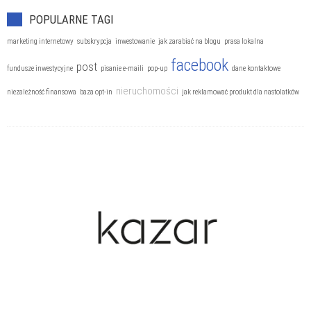
POPULARNE TAGI
marketing internetowy
subskrypcja
inwestowanie
jak zarabiać na blogu
prasa lokalna
facebook
post
fundusze inwestycyjne
pisanie e-maili
pop-up
dane kontaktowe
nieruchomości
niezależność finansowa
baza opt-in
jak reklamować produkt dla nastolatków