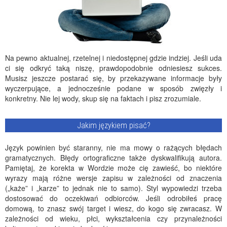
Na pewno aktualnej, rzetelnej i niedostępnej gdzie indziej. Jeśli uda
ci się odkryć taką niszę, prawdopodobnie odniesiesz sukces.
Musisz jeszcze postarać się, by przekazywane informacje były
wyczerpujące, a jednocześnie podane w sposób zwięzły i
konkretny. Nie lej wody, skup się na faktach i pisz zrozumiale.
Jakim językiem pisać?
Język powinien być staranny, nie ma mowy o rażących błędach
gramatycznych. Błędy ortograficzne także dyskwalifikują autora.
Pamiętaj, że korekta w Wordzie może cię zawieść, bo niektóre
wyrazy mają różne wersje zapisu w zależności od znaczenia
(„każe” i „karze” to jednak nie to samo). Styl wypowiedzi trzeba
dostosować do oczekiwań odbiorców. Jeśli odrobiłeś pracę
domową, to znasz swój target i wiesz, do kogo się zwracasz. W
zależności od wieku, płci, wykształcenia czy przynależności