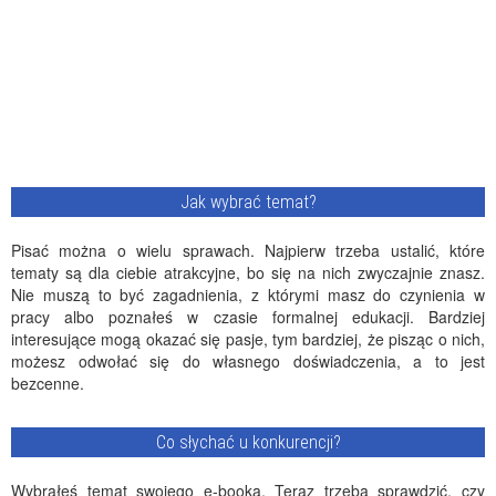
Jak wybrać temat?
Pisać można o wielu sprawach. Najpierw trzeba ustalić, które
tematy są dla ciebie atrakcyjne, bo się na nich zwyczajnie znasz.
Nie muszą to być zagadnienia, z którymi masz do czynienia w
pracy albo poznałeś w czasie formalnej edukacji. Bardziej
interesujące mogą okazać się pasje, tym bardziej, że pisząc o nich,
możesz odwołać się do własnego doświadczenia, a to jest
bezcenne.
Co słychać u konkurencji?
Wybrałeś temat swojego e-booka. Teraz trzeba sprawdzić, czy