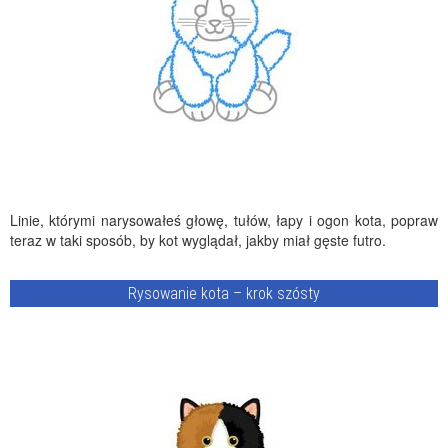
Linie, którymi narysowałeś głowę, tułów, łapy i ogon kota, popraw
teraz w taki sposób, by kot wyglądał, jakby miał gęste futro.
Rysowanie kota – krok szósty