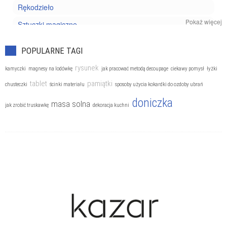
Rękodzieło
Pokaż więcej
Sztuczki magiczne
Wyrób biżuterii
POPULARNE TAGI
rysunek
kamyczki
magnesy na lodówkę
jak pracować metodą decoupage
ciekawy pomysł
łyżki
tablet
pamiątki
chusteczki
ścinki materiału
sposoby użycia kokardki do ozdoby ubrań
doniczka
masa solna
jak zrobić truskawkę
dekoracja kuchni