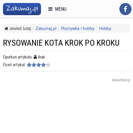
MENU
Jesteś tutaj
Zakumaj.pl
Rozrywka i hobby
Hobby
Modelarstwo
Rysowanie kota krok po kroku
RYSOWANIE KOTA KROK PO KROKU
Opiekun artykułu:
ibak
Oceń artykuł:
Advertising