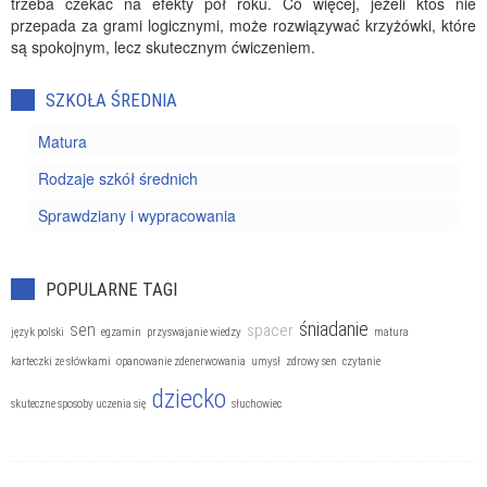
trzeba czekać na efekty pół roku. Co więcej, jeżeli ktoś nie
przepada za grami logicznymi, może rozwiązywać krzyżówki, które
są spokojnym, lecz skutecznym ćwiczeniem.
SZKOŁA ŚREDNIA
Matura
Rodzaje szkół średnich
Sprawdziany i wypracowania
POPULARNE TAGI
śniadanie
sen
spacer
język polski
egzamin
przyswajanie wiedzy
matura
karteczki ze słówkami
opanowanie zdenerwowania
umysł
zdrowy sen
czytanie
dziecko
skuteczne sposoby uczenia się
słuchowiec