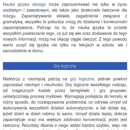
Nauka języka obcego
może zaprocentować nie tylko w życiu
osobistym i zawodowym, ale także jako doskonałe ćwiczenie dla
mózgu. Zapamiętywanie słówek, zagadnienia związane z
gramatyką, wszystko to pobudza mózg do działania i konieczności
zapamiętywania. Patrząc na to, że nauka języka to przede
wszystkim powtarzanie tego, co już się wie oraz dodawanie do tego
nowych informacji, mózg ma okazję ciągle ćwiczyć. Z tego powodu
warto uczyć się języka nie tylko na lekcjach w szkole, ale i
samodzielnie w domu.
Gry logiczne
Niektórzy z niechęcią patrzą na
gry logiczne
, jednak powinni
zaprzestać niechęci i nieufności. Gry logiczne wszelkiego rodzaju,
od magicznych kostek przez łamigłówki i gry grupowe,
uelastyczniają procesy myślowe. Wymagają podejścia do tematu w
różny sposób, do rozwiązywania problemów, co odrywa umysł od
wykonywania wszystkich działań automatycznie, a tak dzieje się,
jeżeli dzień w dzień robimy to samo. Umysł działa lepiej, dobrze
zapamiętuje oraz ma większe zdolności koncentracji, jeżeli jest
ćwiczony. Rezultaty dbania o niego widać bardzo szybko, więc nie