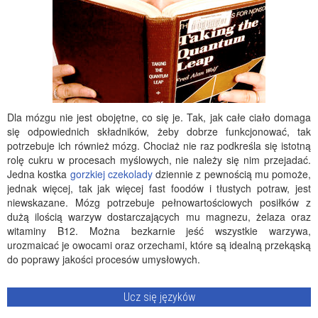
Dla mózgu nie jest obojętne, co się je. Tak, jak całe ciało domaga
się odpowiednich składników, żeby dobrze funkcjonować, tak
potrzebuje ich również mózg. Chociaż nie raz podkreśla się istotną
rolę cukru w procesach myślowych, nie należy się nim przejadać.
Jedna kostka
gorzkiej czekolady
dziennie z pewnością mu pomoże,
jednak więcej, tak jak więcej fast foodów i tłustych potraw, jest
niewskazane. Mózg potrzebuje pełnowartościowych posiłków z
dużą ilością warzyw dostarczających mu magnezu, żelaza oraz
witaminy B12. Można bezkarnie jeść wszystkie warzywa,
urozmaicać je owocami oraz orzechami, które są idealną przekąską
do poprawy jakości procesów umysłowych.
Ucz się języków