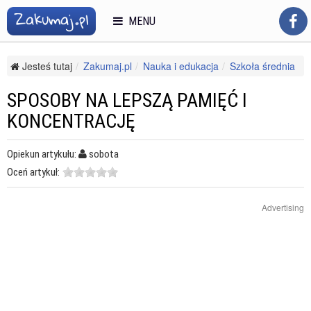
MENU
Jesteś tutaj
Zakumaj.pl
Nauka i edukacja
Szkoła średnia
Matura
Sposoby na lepszą pamięć i koncentrację
SPOSOBY NA LEPSZĄ PAMIĘĆ I
KONCENTRACJĘ
Opiekun artykułu:
sobota
Oceń artykuł:
Advertising