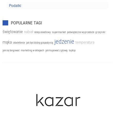
Podatki
POPULARNE TAGI
świętowanie
nabiał
sklep osiedlowy
supermarket
poświąteczne wyprzedaże
grzejniki
jedzenie
mąka
temperatura
oświetlenie
jak być dobrą gospodynią
jak się targować
marketing w sklepach
jak kupować z głową
laptop