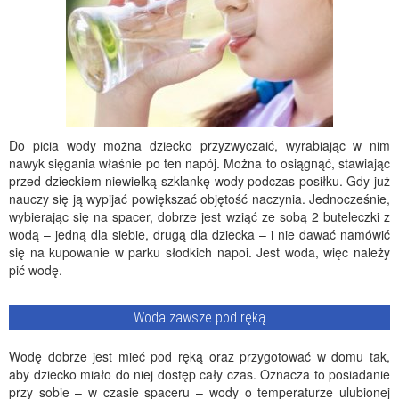
Do picia wody można dziecko przyzwyczaić, wyrabiając w nim
nawyk sięgania właśnie po ten napój. Można to osiągnąć, stawiając
przed dzieckiem niewielką szklankę wody podczas posiłku. Gdy już
nauczy się ją wypijać powiększać objętość naczynia. Jednocześnie,
wybierając się na spacer, dobrze jest wziąć ze sobą 2 buteleczki z
wodą – jedną dla siebie, drugą dla dziecka – i nie dawać namówić
się na kupowanie w parku słodkich napoi. Jest woda, więc należy
pić wodę.
Woda zawsze pod ręką
Wodę dobrze jest mieć pod ręką oraz przygotować w domu tak,
aby dziecko miało do niej dostęp cały czas. Oznacza to posiadanie
przy sobie – w czasie spaceru – wody o temperaturze ulubionej