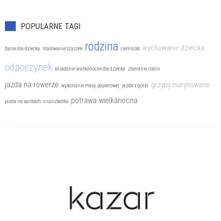
POPULARNE TAGI
rodzina
wychowanie dziecka
danie dla dziecka
malowanie szyszek
ciemność
odpoczynek
śniadanie wielkanocne dla dziecka
zbieranie roślin
jazda na rowerze
grzyby marynowane
wykonanie masy papierowej
jazda z górki
potrawa wielkanocna
jazda na sankach
ciuciubabka