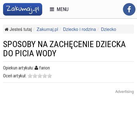
MENU
Jesteś tutaj
Zakumaj.pl
Dziecko i rodzina
Dziecko
Dzieci w wieku szkolnym
Sposoby na zachęcenie dziecka do picia wody
SPOSOBY NA ZACHĘCENIE DZIECKA
DO PICIA WODY
Opiekun artykułu:
farion
Oceń artykuł:
Advertising