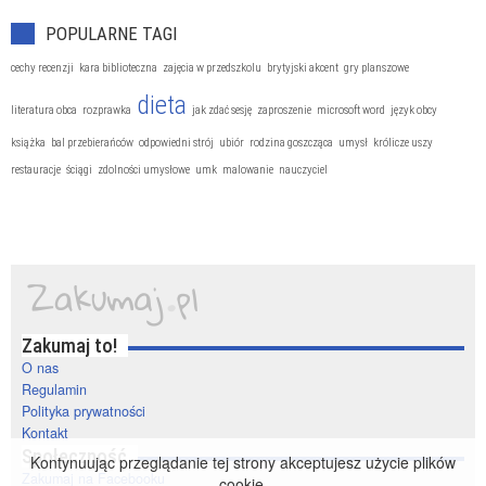
POPULARNE TAGI
cechy recenzji
kara biblioteczna
zajęcia w przedszkolu
brytyjski akcent
gry planszowe
dieta
literatura obca
rozprawka
jak zdać sesję
zaproszenie
microsoft word
język obcy
książka
bal przebierańców
odpowiedni strój
ubiór
rodzina goszcząca
umysł
królicze uszy
restauracje
ściągi
zdolności umysłowe
umk
malowanie
nauczyciel
Zakumaj to!
O nas
Regulamin
Polityka prywatności
Kontakt
Społeczność
Kontynuując przeglądanie tej strony akceptujesz użycie plików
Zakumaj na Facebooku
cookie.