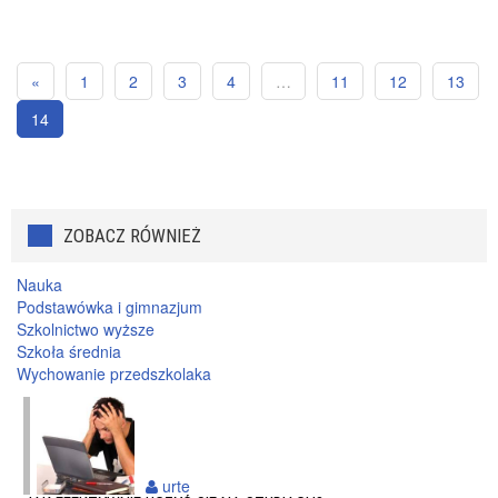
«
1
2
3
4
…
11
12
13
14
ZOBACZ RÓWNIEŻ
Nauka
Podstawówka i gimnazjum
Szkolnictwo wyższe
Szkoła średnia
Wychowanie przedszkolaka
urte