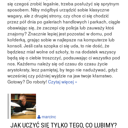
się czegoś zrobić legalnie, trzeba posłużyć się sprytnym
sposobem. Niby mógłbyś urządzić sobie klasyczne
wagary, ale z drugiej strony, czy chce ci się chodzić
przez pół dnia po galeriach handlowych i parkach, ciągle
obawiając się, że zaczepi cię policja lub zauważy ktoś
znajomy? Znacznie lepiej jest pozostać w domu, pod
kołderką, grając sobie w najlepsze na komputerze lub
konsoli. Jeśli cała szopka ci się uda, to nie dość, że
będziesz miał wolne od szkoły, to na dodatek wszyscy
będą się o ciebie troszczyć, podsuwając ci wszystko pod
nos. Każdemu należy się od czasu do czasu życie
arystokraty, lecz pamiętaj, by tego nie nadużywać, gdyż
wcześniej czy później wyjdzie na jaw twoje kłamstwo.
Gotowy? Do roboty!
Czytaj więcej »
marcinc
JAK UCZYĆ SIĘ TYLKO TEGO, CO LUBIMY?