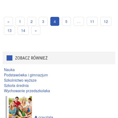
«
1
2
3
4
5
…
11
12
13
14
»
ZOBACZ RÓWNIEŻ
Nauka
Podstawówka i gimnazjum
Szkolnictwo wyższe
Szkoła średnia
Wychowanie przedszkolaka
crayzlala