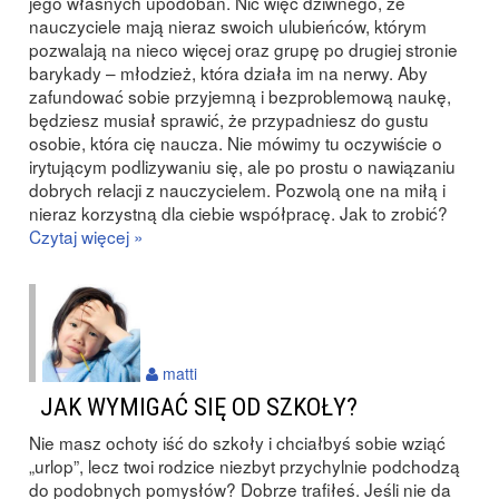
jego własnych upodobań. Nic więc dziwnego, że
nauczyciele mają nieraz swoich ulubieńców, którym
pozwalają na nieco więcej oraz grupę po drugiej stronie
barykady – młodzież, która działa im na nerwy. Aby
zafundować sobie przyjemną i bezproblemową naukę,
będziesz musiał sprawić, że przypadniesz do gustu
osobie, która cię naucza. Nie mówimy tu oczywiście o
irytującym podlizywaniu się, ale po prostu o nawiązaniu
dobrych relacji z nauczycielem. Pozwolą one na miłą i
nieraz korzystną dla ciebie współpracę. Jak to zrobić?
Czytaj więcej »
matti
JAK WYMIGAĆ SIĘ OD SZKOŁY?
Nie masz ochoty iść do szkoły i chciałbyś sobie wziąć
„urlop”, lecz twoi rodzice niezbyt przychylnie podchodzą
do podobnych pomysłów? Dobrze trafiłeś. Jeśli nie da