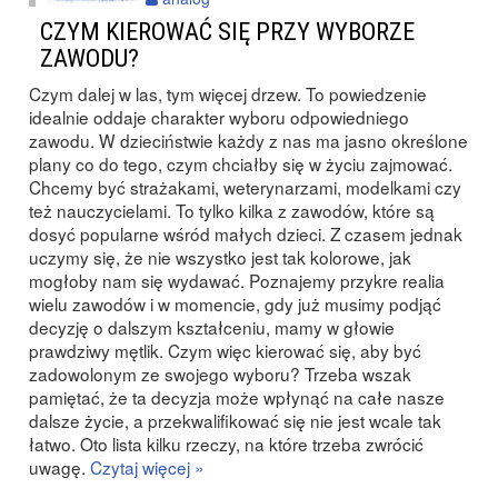
CZYM KIEROWAĆ SIĘ PRZY WYBORZE
ZAWODU?
Czym dalej w las, tym więcej drzew. To powiedzenie
idealnie oddaje charakter wyboru odpowiedniego
zawodu. W dzieciństwie każdy z nas ma jasno określone
plany co do tego, czym chciałby się w życiu zajmować.
Chcemy być strażakami, weterynarzami, modelkami czy
też nauczycielami. To tylko kilka z zawodów, które są
dosyć popularne wśród małych dzieci. Z czasem jednak
uczymy się, że nie wszystko jest tak kolorowe, jak
mogłoby nam się wydawać. Poznajemy przykre realia
wielu zawodów i w momencie, gdy już musimy podjąć
decyzję o dalszym kształceniu, mamy w głowie
prawdziwy mętlik. Czym więc kierować się, aby być
zadowolonym ze swojego wyboru? Trzeba wszak
pamiętać, że ta decyzja może wpłynąć na całe nasze
dalsze życie, a przekwalifikować się nie jest wcale tak
łatwo. Oto lista kilku rzeczy, na które trzeba zwrócić
uwagę.
Czytaj więcej »