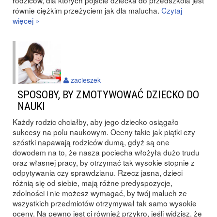
rodziców, dla których pójście dziecka do przedszkola jest
równie ciężkim przeżyciem jak dla malucha.
Czytaj
więcej »
zacieszek
SPOSOBY, BY ZMOTYWOWAĆ DZIECKO DO
NAUKI
Każdy rodzic chciałby, aby jego dziecko osiągało
sukcesy na polu naukowym. Oceny takie jak piątki czy
szóstki napawają rodziców dumą, gdyż są one
dowodem na to, że nasza pociecha włożyła dużo trudu
oraz własnej pracy, by otrzymać tak wysokie stopnie z
odpytywania czy sprawdzianu. Rzecz jasna, dzieci
różnią się od siebie, mają różne predyspozycje,
zdolności i nie możesz wymagać, by twój maluch ze
wszystkich przedmiotów otrzymywał tak samo wysokie
oceny. Na pewno jest ci również przykro, jeśli widzisz, że