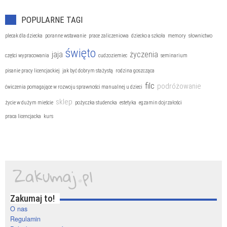
POPULARNE TAGI
plecak dla dziecka
poranne wstawanie
prace zaliczeniowa
dziecko a szkoła
memory
słownictwo
święto
jaja
życzenia
części wypracowania
cudzoziemiec
seminarium
pisanie pracy licencjackiej
jak być dobrym stażystą
rodzina goszcząca
filc
podróżowanie
ćwiczenia pomagające w rozwoju sprawności manualnej u dzieci
sklep
życie w dużym mieście
pożyczka studencka
estetyka
egzamin dojrzałości
praca licencjacka
kurs
Zakumaj to!
O nas
Regulamin